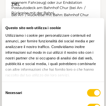
eigenem Fahrzeug) oder zur Endstation
ZIEL
Postautodeck am Bahnhof Chur (bei An- /
Rückreise mit der Bahn).
Bei An- / Rückreise mit Bahn: Bahnhof Chur
Bei An- / Rückreise mit eigenem Fahrzeug:
Talstation Brambrüesch-Bahn in Chur
Questo sito web utilizza i cookie
Utilizziamo i cookie per personalizzare contenuti ed
annunci, per fornire funzionalità dei social media e per
VARIANTE
analizzare il nostro traffico. Condividiamo inoltre
informazioni sul modo in cui utilizzi il nostro sito con i
Längere Wanderung über die Hochebene
nostri partner che si occupano di analisi dei dati web,
Dreibündenstein mit Besuch des historischen
pubblicità e social media, i quali potrebbero combinarle
Grenzpunkts sowie Ausblick mit zweiteiliger
Panoramatafel ins UNESCO-Welterbe
con altre informazioni che hai fornito loro o che hanno
Tektonikarena Sardona.
raccolto dal tuo utilizzo dei loro servizi.
ZU BEACHTEN
Frühzeitige Anmeldung und Reservation
Selezione
notwendig für die Bergbahn-Fahrt, das
Necessari
del
Mittagessen (falls in einem der
consenso
Bergrestaurants), die Rodelbahn sowie die