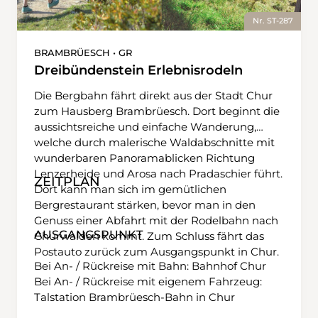
Nr. ST-287
BRAMBRÜESCH • GR
Dreibündenstein Erlebnisrodeln
Die Bergbahn fährt direkt aus der Stadt Chur
zum Hausberg Brambrüesch. Dort beginnt die
aussichtsreiche und einfache Wanderung,
welche durch malerische Waldabschnitte mit
wunderbaren Panoramablicken Richtung
Lenzerheide und Arosa nach Pradaschier führt.
ZEITPLAN
Dort kann man sich im gemütlichen
Bergrestaurant stärken, bevor man in den
Genuss einer Abfahrt mit der Rodelbahn nach
AUSGANGSPUNKT
Churwalden kommt. Zum Schluss fährt das
Postauto zurück zum Ausgangspunkt in Chur.
Bei An- / Rückreise mit Bahn: Bahnhof Chur
Bei An- / Rückreise mit eigenem Fahrzeug:
Talstation Brambrüesch-Bahn in Chur