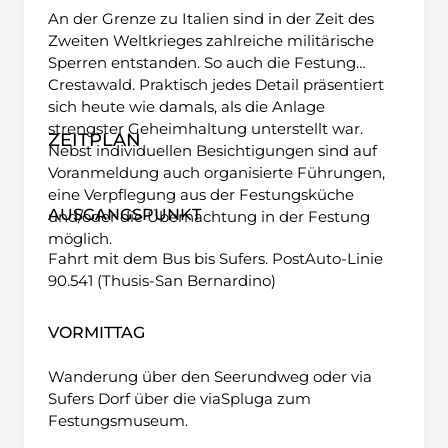
An der Grenze zu Italien sind in der Zeit des
Zweiten Weltkrieges zahlreiche militärische
Sperren entstanden. So auch die Festung
Crestawald. Praktisch jedes Detail präsentiert
sich heute wie damals, als die Anlage
strengster Geheimhaltung unterstellt war.
ZEITPLAN
Nebst individuellen Besichtigungen sind auf
Voranmeldung auch organisierte Führungen,
eine Verpflegung aus der Festungsküche
AUSGANGSPUNKT
und/oder die Übernachtung in der Festung
möglich.
Fahrt mit dem Bus bis Sufers. PostAuto-Linie
90.541 (Thusis-San Bernardino)
VORMITTAG
Wanderung über den Seerundweg oder via
Sufers Dorf über die viaSpluga zum
Festungsmuseum.