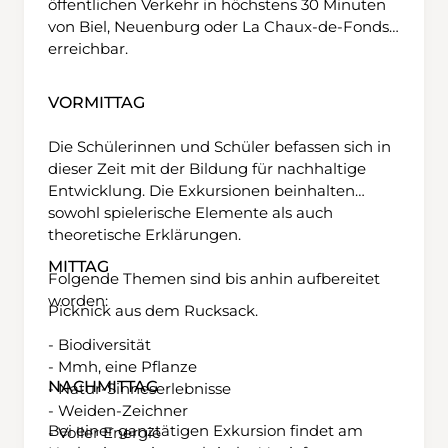
öffentlichen Verkehr in höchstens 30 Minuten
von Biel, Neuenburg oder La Chaux-de-Fonds
erreichbar.
VORMITTAG
Die Schülerinnen und Schüler befassen sich in
dieser Zeit mit der Bildung für nachhaltige
Entwicklung. Die Exkursionen beinhalten
sowohl spielerische Elemente als auch
theoretische Erklärungen.
MITTAG
Folgende Themen sind bis anhin aufbereitet
worden:
Picknick aus dem Rucksack.
- Biodiversität
- Mmh, eine Pflanze
NACHMITTAG
- Natur-Sinneserlebnisse
- Weiden-Zeichner
Bei einer ganztätigen Exkursion findet am
- Voller Energie