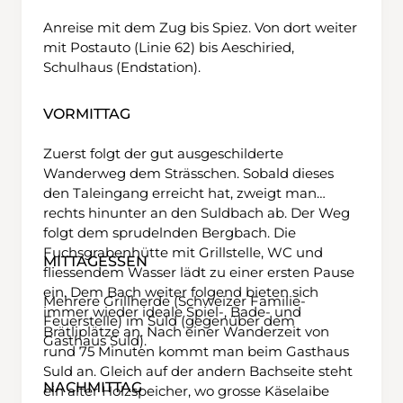
Anreise mit dem Zug bis Spiez. Von dort weiter
mit Postauto (Linie 62) bis Aeschiried,
Schulhaus (Endstation).
VORMITTAG
Zuerst folgt der gut ausgeschilderte
Wanderweg dem Strässchen. Sobald dieses
den Taleingang erreicht hat, zweigt man
rechts hinunter an den Suldbach ab. Der Weg
folgt dem sprudelnden Bergbach. Die
Fuchsgrabenhütte mit Grillstelle, WC und
MITTAGESSEN
fliessendem Wasser lädt zu einer ersten Pause
ein. Dem Bach weiter folgend bieten sich
Mehrere Grillherde (Schweizer Familie-
immer wieder ideale Spiel-, Bade- und
Feuerstelle) im Suld (gegenüber dem
Brätliplätze an. Nach einer Wanderzeit von
Gasthaus Suld).
rund 75 Minuten kommt man beim Gasthaus
Suld an. Gleich auf der andern Bachseite steht
NACHMITTAG
ein alter Holzspeicher, wo grosse Käselaibe