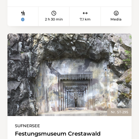
2 h 30 min
7,1 km
Media
Nr. ST-295
SUFNERSEE
Festungsmuseum Crestawald