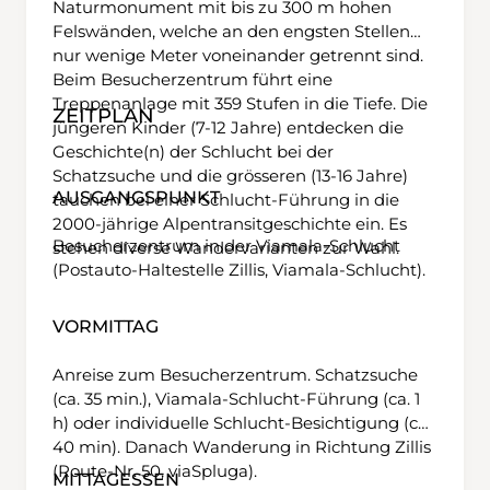
Naturmonument mit bis zu 300 m hohen
Felswänden, welche an den engsten Stellen
nur wenige Meter voneinander getrennt sind.
Beim Besucherzentrum führt eine
Treppenanlage mit 359 Stufen in die Tiefe. Die
ZEITPLAN
jüngeren Kinder (7-12 Jahre) entdecken die
Geschichte(n) der Schlucht bei der
Schatzsuche und die grösseren (13-16 Jahre)
AUSGANGSPUNKT
tauchen bei einer Schlucht-Führung in die
2000-jährige Alpentransitgeschichte ein. Es
Besucherzentrum in der Viamala-Schlucht
stehen diverse Wandervarianten zur Wahl.
(Postauto-Haltestelle Zillis, Viamala-Schlucht).
VORMITTAG
Anreise zum Besucherzentrum. Schatzsuche
(ca. 35 min.), Viamala-Schlucht-Führung (ca. 1
h) oder individuelle Schlucht-Besichtigung (ca.
40 min). Danach Wanderung in Richtung Zillis
(Route-Nr. 50, viaSpluga).
MITTAGESSEN