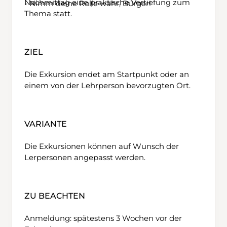
Nachmittag eine praktische Vertiefung zum
- Nimm deine Rolle wahr, Bürger!
Thema statt.
ZIEL
Die Exkursion endet am Startpunkt oder an
einem von der Lehrperson bevorzugten Ort.
VARIANTE
Die Exkursionen können auf Wunsch der
Lerpersonen angepasst werden.
ZU BEACHTEN
Anmeldung: spätestens 3 Wochen vor der