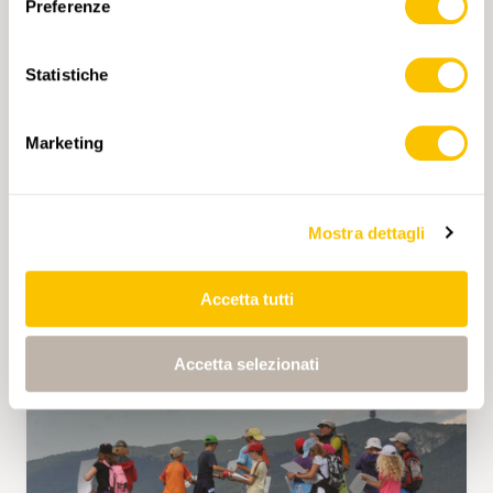
Rückfahrt mit dem Postauto ab Churwalden
Preferenze
LINKS
nach Chur.
Statistiche
LINK ZU WEBSITE
Marketing
https://www.viamala.ch/de
Mostra dettagli
2 h 0 min
6,5 km
Media
Accetta tutti
Accetta selezionati