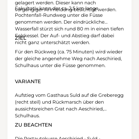
gelagert werden. Dieser kann nach
Fakultativ kann der ca. 2,5 km lange
vorgängiger Anmeldung besichtigt werden.
Pochtenfall-Rundweg unter die Füsse
genommen werden. Der eindrückliche
Wasserfall stürzt sich rund 80 m in einen tiefen
Felskessel. Der Auf- und Abstieg darf dabei
ZIEL
nicht ganz unterschätzt werden.
Für den Rückweg (ca. 75 Minuten) wird wieder
der gleiche angenehme Weg nach Aeschiried,
Schulhaus unter die Füsse genommen.
VARIANTE
Aufstieg vom Gasthaus Suld auf die Greberegg
(recht steil) und Rückmarsch über den
aussichtsreichen Grat nach Aeschiried,
Schulhaus.
ZU BEACHTEN
Die Postautokurse Aeschiried - Suld -