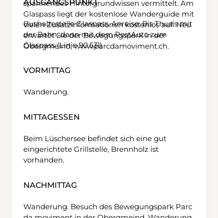
AUSGANGSPUNKT
spannendes Hintergrundwissen vermittelt. Am
Glaspass liegt der kostenlose Wanderguide mit
Bushaltestelle Glaspass. Anreise: Bis Thusis mit
vielen Zusatzinformationen kostenlos auf. Neu
der Bahn, dann mit dem PostAuto zum
erwartet Sie der Bewegungspark in der
Glaspass (Linie 90.531)
Obergmeind,
www.parcdamoviment.ch
.
VORMITTAG
Wanderung.
MITTAGESSEN
Beim Lüschersee befindet sich eine gut
eingerichtete Grillstelle, Brennholz ist
vorhanden.
NACHMITTAG
Wanderung. Besuch des Bewegungspark Parc
da moviment in der Obergmeind. Wanderung