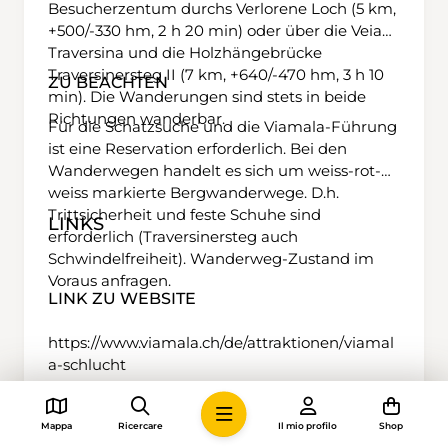
Besucherzentum durchs Verlorene Loch (5 km,
+500/-330 hm, 2 h 20 min) oder über die Veia
Traversina und die Holzhängebrücke
Traversinersteg II (7 km, +640/-470 hm, 3 h 10
ZU BEACHTEN
min). Die Wanderungen sind stets in beide
Richtungen wanderbar.
Für die Schatzsuche und die Viamala-Führung
ist eine Reservation erforderlich. Bei den
Wanderwegen handelt es sich um weiss-rot-
weiss markierte Bergwanderwege. D.h.
Trittsicherheit und feste Schuhe sind
LINKS
erforderlich (Traversinersteg auch
Schwindelfreiheit). Wanderweg-Zustand im
Voraus anfragen.
LINK ZU WEBSITE
https://www.viamala.ch/de/attraktionen/viamal
a-schlucht
Mappa
Ricercare
Il mio profilo
Shop
1 h 30 min
4,5 km
Media