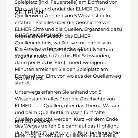
Spielplatz (inkl. Feuerstelle) am Dorfrand von
Elm startet und endet der ELMER Citro
ZEITPLAN
Quellenweg. Anhand von 5 Wissenstafeln
erfahren Sie alles über die Geschichte von
ELMER Citro und die Quellen. Ergänzend dazu
AUSGANGSPUNKT
lohnt sich ein Besuch des ELMER
Quellenerlebnis, wo Sie live mit dabei sein
Die Anreise erfolgt mit den öffentlichen
können, wenn ELMER Citro produziert und
Verkehrsmitteln (Zug bis Bhf Schwanden,
abgefüllt wird.
dann per Bus bis Elm). Innert wenigen
Minuten erreichen Sie den Spielplatz am
Dorfrand von Elm, von wo aus der Quellenweg
VORMITTAG
startet.
Unterwegs erfahren Sie anhand von 5
Wissenstafeln alles über die Geschichte von
ELMER, den Quellen, über das Thema Wasser
und beim Quellhüttli müssen fünf "alte"
Quellen gesucht werden. Kurz vor dem Ende
MITTAGESSEN
des Weges treffen Sie dann auf das Highlight:
den ELMER Citro Brunnen. Bitte bedienen Sie
Eine Möglichkeit zum Grillieren (Feuerstelle)