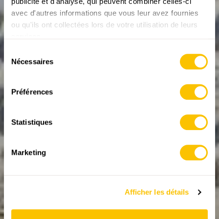
publicité et d'analyse, qui peuvent combiner celles-ci
avec d'autres informations que vous leur avez fournies
ou qu'ils ont collectées lors de votre utilisation de leurs
LE MONDE DE LA RANDONNÉE
ABO
services.
Trois bornes uniques
Sélection
Nécessaires
Elles se trouvent sur des sommets isolés, au milieu
du
d'une rivière ou camouflées dans la nature : les
consentement
bornes frontières suisses.
Préférences
06.09.2024
Statistiques
Marketing
Afficher les détails