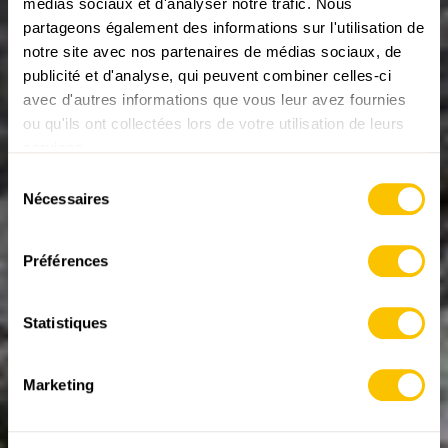
médias sociaux et d'analyser notre trafic. Nous
partageons également des informations sur l'utilisation de
notre site avec nos partenaires de médias sociaux, de
publicité et d'analyse, qui peuvent combiner celles-ci
avec d'autres informations que vous leur avez fournies
REPORTAGES SUR LA RANDONNÉE
ABO
Une diva en robe à
ou qu'ils ont collectées lors de votre utilisation de leurs
services.
écailles
Sélection
Nécessaires
Venimeuse, mais surtout craintive: en général, la
du
vipère péliade disparaît bien avant de pouvoir être
consentement
repérée. Est-il utile de se déplacer avec un expert des
Préférences
serpents? Réponse sous forme d’excursion dans le
canton de Glaris.
29.05.2026 • Texte et photos: Heinz Staffelbach
Statistiques
Marketing