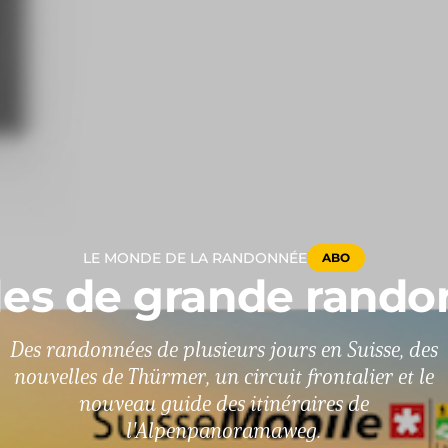
LE MONDE DE LA RANDONNÉE
ABO
es de grande rand
Des randonnées de plusieurs jours en Suisse, des
nouvelles de Thürmer, un circuit frontalier et le
nouveau guide des itinéraires de
l'Alpenpanoramaweg.