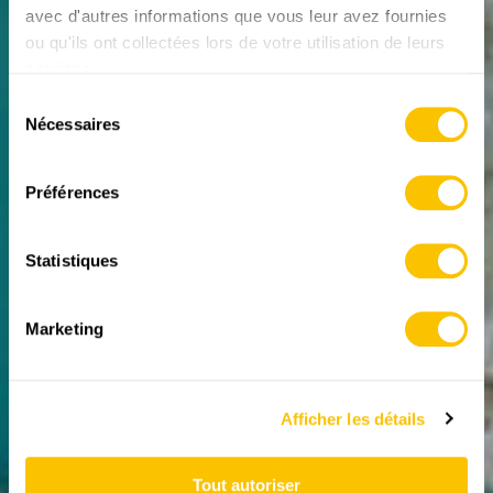
avec d'autres informations que vous leur avez fournies
paysages
ou qu'ils ont collectées lors de votre utilisation de leurs
impressionnants que
services.
Sélection
l'on rencontre en
Nécessaires
du
randonnant en
consentement
Suisse
Préférences
Un lac glaciaire turquoise dans le Valais, une
ambiance magique au sommet du Pierre Avois (VS)
Statistiques
et le joyau verdoyant de la Valle di Patro au Tessin.
29.05.2026
Marketing
Afficher les détails
Tout autoriser