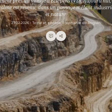
iment près du village d’Eclépens (VD). Aujourd’hui, 
calme est revenu, dans un paysage mêlant industri
et nature.
27.02.2026 • Texte et photos: Stéphanie de Roguin