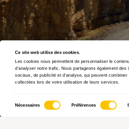
Ce site web utilise des cookies.
Les cookies nous permettent de personnaliser le contenu 
d'analyser notre trafic. Nous partageons également des in
sociaux, de publicité et d'analyse, qui peuvent combiner 
collectées lors de votre utilisation de leurs services.
L’exploitation de la roche sur la colline du Mormont lai
traces.
Sélection
Nécessaires
Préférences
du
consentement