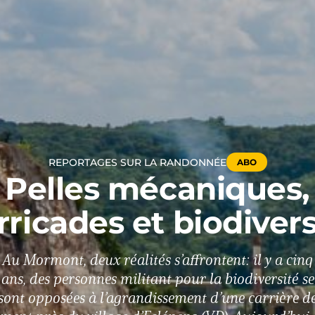
REPORTAGES SUR LA RANDONNÉE
ABO
Pelles mécaniques,
rricades et biodivers
Au Mormont, deux réalités s’affrontent: il y a cinq
ans, des personnes militant pour la biodiversité se
sont opposées à l’agrandissement d’une carrière d