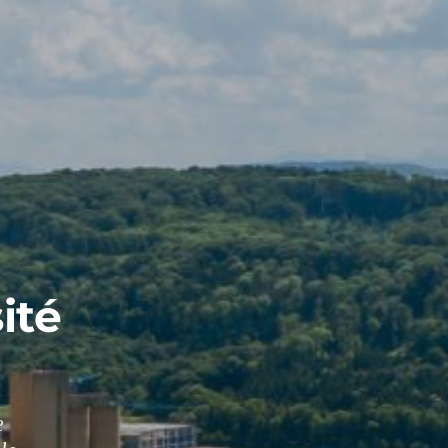
ité
e