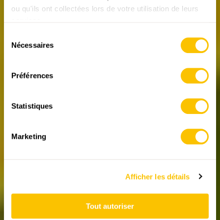
REPORTAGES SUR LA RANDONNÉE
ou qu'ils ont collectées lors de votre utilisation de leurs
La reine de l’illusion
services.
Avec ses 1580 mètres d’altitude, le Wildspitz est le
Sélection
point culminant du canton de Zoug. Sur son versant
Nécessaires
du
sud, de nombreuses orchidées poussent dans la zone
consentement
d’éboulement de Goldau, dont la «reine»: le sabot de
Vénus.
Préférences
27.02.2026 • Texte: Heinz Staffelbach
Statistiques
Marketing
Afficher les détails
Tout autoriser