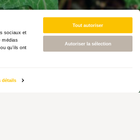
Tout autoriser
as sociaux et
de médias
Autoriser la sélection
ou qu'ils ont
 détails
ur les fans de
nge «Randonneur» dans
s illustrations dans la