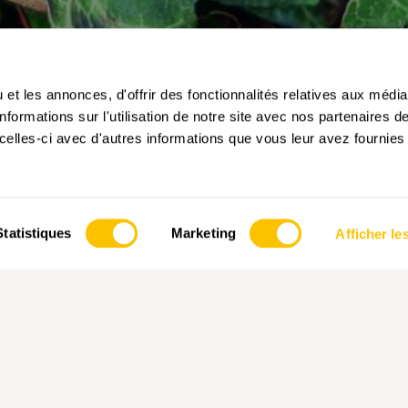
et les annonces, d'offrir des fonctionnalités relatives aux médi
formations sur l'utilisation de notre site avec nos partenaires 
celles-ci avec d'autres informations que vous leur avez fournies 
Statistiques
Marketing
Afficher les
que, les losanges humoristiques sont aussi un cadeau idéal po
 en tôle aluminium «Randonneuse» vient compléter le losa
onnes souhaitant un peu plus d’originalité trouveront diverse