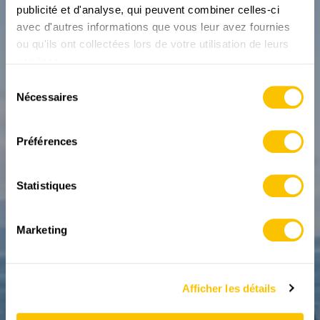
publicité et d'analyse, qui peuvent combiner celles-ci
avec d'autres informations que vous leur avez fournies
ou qu'ils ont collectées lors de votre utilisation de leurs
VIDÉOS
En route au bord du
services.
lac Léman, de
Sélection
Nécessaires
du
Morges à Lausanne
consentement
Vidéo de randonnée
Préférences
26.02.2025
Statistiques
Marketing
Afficher les détails