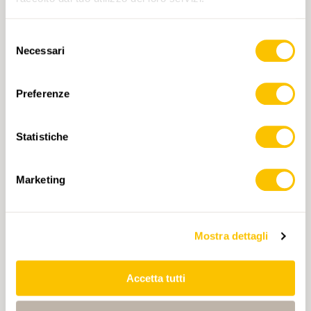
Selezione
Necessari
del
consenso
Preferenze
Statistiche
Marketing
216T Frauenfeld
CHF 22.50
Mostra dettagli
AGGIUNGI AL CARRELLO
Accetta tutti