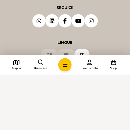
SEGUICI!
LINGUE
DE
FR
IT
Mappa
Ricercare
Il mio profilo
Shop
© 2026 • Sentieri Svizzeri
Impostazioni dei cookie
Colophon