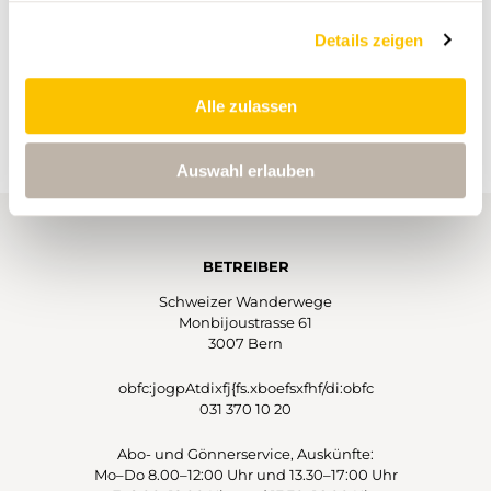
WERBUNG
Details zeigen
Alle zulassen
Auswahl erlauben
BETREIBER
Schweizer Wanderwege
Monbijoustrasse 61
3007 Bern
obfc:jogpAtdixfj{fs.xboefsxfhf/di:obfc
031 370 10 20
Abo- und Gönnerservice, Auskünfte:
Mo–Do 8.00–12:00 Uhr und 13.30–17:00 Uhr