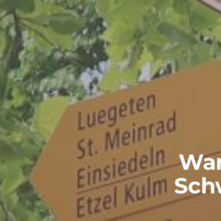
War
Schw