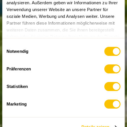
analysieren. Außerdem geben wir Informationen zu Ihrer
Verwendung unserer Website an unsere Partner für
soziale Medien, Werbung und Analysen weiter. Unsere
Partner führen diese Informationen möglicherweise mit
WANDERREPORTAGEN
ABO
weiteren Daten zusammen, die Sie ihnen bereitgestellt
Eine Heimat für
haben oder die sie im Rahmen Ihrer Nutzung der Dienste
seltene Arten
gesammelt haben.
Einwilligungsauswahl
Notwendig
Neben kernigen Aufstiegen und weitreichenden
Panoramen bietet das Urnerland auch Liebliches und
Buntes. In Kilcherberg gibt es Wiesen zu entdecken,
Präferenzen
die so artenreich sind wie sonst kaum irgendwo.
12.07.2024 • Text: Heinz Staffelbach, Bilder: Bernard
Dupont, Edy Epp, Joachim Lutz, Heinz Staffelbach
Statistiken
Marketing
Details zeigen