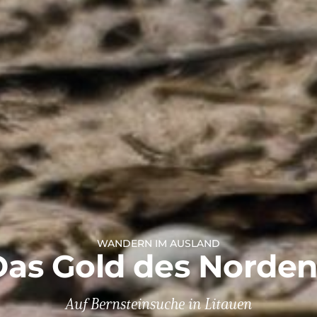
WANDERN IM AUSLAND
Das Gold des Norden
Auf Bernsteinsuche in Litauen