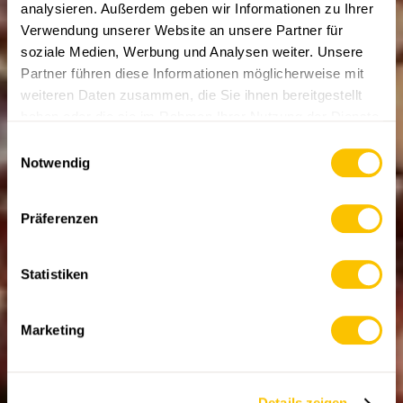
analysieren. Außerdem geben wir Informationen zu Ihrer
Verwendung unserer Website an unsere Partner für
soziale Medien, Werbung und Analysen weiter. Unsere
Partner führen diese Informationen möglicherweise mit
WANDERREPORTAGEN
ABO
weiteren Daten zusammen, die Sie ihnen bereitgestellt
Die verlorene Frucht
haben oder die sie im Rahmen Ihrer Nutzung der Dienste
gesammelt haben.
Einwilligungsauswahl
Einst als «Brot der Armen» hoch im Kurs, ging die
Notwendig
Kastanie im Malcantone TI beinahe vergessen. Bis
ein Einheimischer dem Tessiner Kulturgut neues
Leben einhauchte. Heute wird die Frucht längst nicht
Präferenzen
nur als heisse Marroni verspeist.
10.04.2026 • Text und Bilder: Martin Weiss
Statistiken
Marketing
Details zeigen