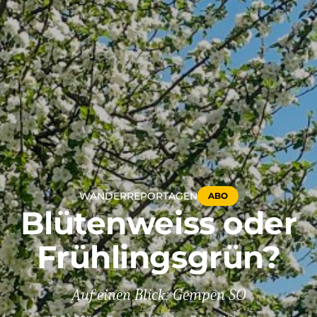
WANDERREPORTAGEN
ABO
Blütenweiss oder
Frühlingsgrün?
Auf einen Blick: Gempen SO