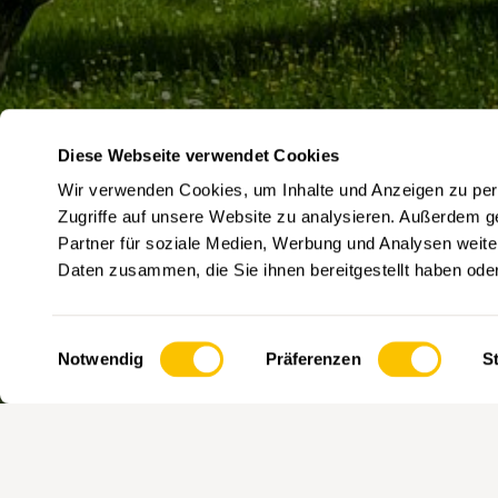
Diese Webseite verwendet Cookies
Wir verwenden Cookies, um Inhalte und Anzeigen zu pers
Zugriffe auf unsere Website zu analysieren. Außerdem g
Partner für soziale Medien, Werbung und Analysen weite
Daten zusammen, die Sie ihnen bereitgestellt haben od
Äpfel- und Birnbäume blühen später als Kirschbäume
ist die Natur schon grüner.
Einwilligungsauswahl
Notwendig
Präferenzen
St