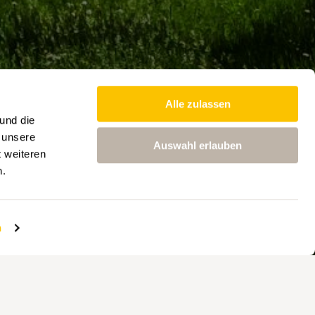
Alle zulassen
und die
 unsere
Auswahl erlauben
t weiteren
n.
n