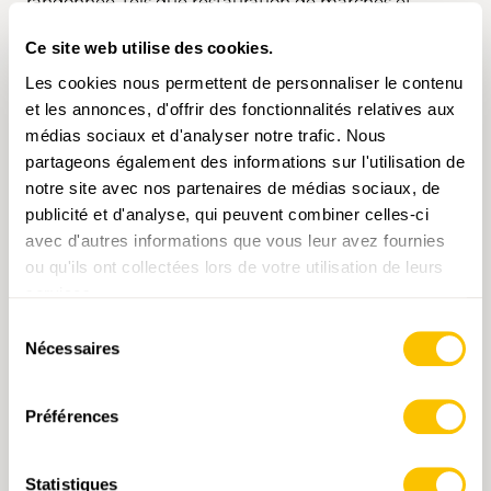
randonnée, tels que restauration de marches et
passerelles, rénovation de drainages, renforcement
Ce site web utilise des cookies.
de chemins avec du gravier, réparation ou pose de
marches, déblaiement de chemins, élagage,
Les cookies nous permettent de personnaliser le contenu
nouvelles installations de chemins de randonnée.
et les annonces, d'offrir des fonctionnalités relatives aux
médias sociaux et d'analyser notre trafic. Nous
partageons également des informations sur l'utilisation de
Les exigences
notre site avec nos partenaires de médias sociaux, de
publicité et d'analyse, qui peuvent combiner celles-ci
avec d'autres informations que vous leur avez fournies
Le coût
ou qu'ils ont collectées lors de votre utilisation de leurs
services.
Sélection
La mise en œuvre
Nécessaires
du
consentement
Préférences
CONTACT
Statistiques