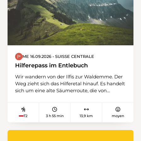
ME 16.09.2026 • SUISSE CENTRALE
Hilferepass im Entlebuch
Wir wandern von der Ilfis zur Waldemme. Der
Weg zieht sich das Hilferetal hinauf. Es handelt
sich um eine alte Säumerroute, die von
Wiggen hinüber nach Flühli führt. In Flühli
wurde das gute alte Kurhaus im Belle-Epoque-
Stil vor einiger Zeit aufwendig renorviert.
3 h 55 min
13,9 km
moyen
T2