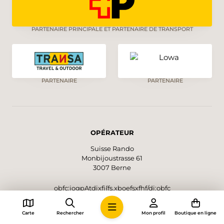
PARTENAIRE PRINCIPALE ET PARTENAIRE DE TRANSPORT
PARTENAIRE
PARTENAIRE
OPÉRATEUR
Suisse Rando
Monbijoustrasse 61
3007 Berne
obfc:jogpAtdixfj{fs.xboefsxfhf/di:obfc
031 370 10 20
Carte
Rechercher
Mon profil
Boutique en ligne
Service aux abonnés et abonnées et aux donateurs et