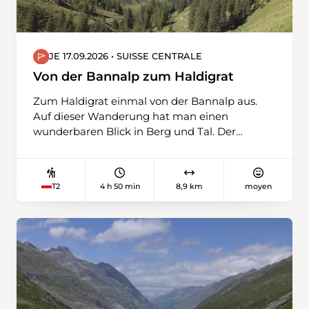
JE 17.09.2026 • SUISSE CENTRALE
Von der Bannalp zum Haldigrat
Zum Haldigrat einmal von der Bannalp aus.
Auf dieser Wanderung hat man einen
wunderbaren Blick in Berg und Tal. Der
Windegggrat ist steil und sonnig aber es lohnt
sich.
4 h 50 min
8,9 km
moyen
T2