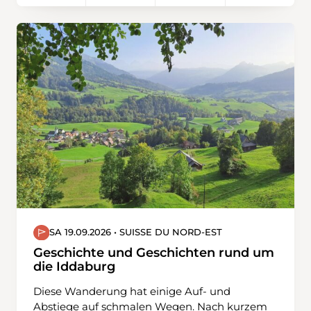
erstrecken sich die Spitzen des
Silvrettamassivs und des Piz Linard. Der
grösste der Jöriseen ist milchig grün und wird
unterirdisch vom Schmelzwasser des
Jörigletschers gespeist. Sein Abfluss stürzt als
Jöribach ins Jörital und nach Vereina. Tiefblau
und klar bis auf den Grund ist das Wasser der
anderen Seen. Zurück zum Ausgangspunkt
gelangen wir entlang des linken
Gletscherrandes und zwischen den hellgrünen
Jöriseen hindurch. Von den Seen geht es
hinauf auf die Jöriflüelafurgga und von dort
wieder talwärts zum Wägerhus.
SA 19.09.2026 • SUISSE DU NORD-EST
Geschichte und Geschichten rund um
die Iddaburg
Diese Wanderung hat einige Auf- und
Abstiege auf schmalen Wegen. Nach kurzem