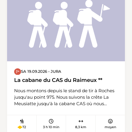
wandern den schönen Weg runter nach
Unterschächen, wo ein feines Nachtessen auf
uns wartet.
SA 19.09.2026 • JURA
La cabane du CAS du Raimeux **
Nous montons depuis le stand de tir à Roches
jusqu'au point 975. Nous suivons la crête La
Meusiatte jusqu'à la cabane CAS où nous
mangeons puis nous continuons jusqu'au
Raimeux de Grandval et redescendons par un
sentier jusqu'à l'intersection 975 et finissons la
3 h 10 min
8,3 km
moyen
T2
boucle au stand de tir de Roches.