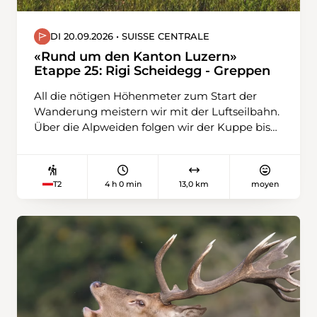
DI 20.09.2026 • SUISSE CENTRALE
«Rund um den Kanton Luzern»
Etappe 25: Rigi Scheidegg - Greppen
All die nötigen Höhenmeter zum Start der
Wanderung meistern wir mit der Luftseilbahn.
Über die Alpweiden folgen wir der Kuppe bis
zum bequemen Höhenweg. Somit kann es
gemütlich weitergehen, mal auf der Nordseite
der Rigi, mal auf der Südseite auf dem
4 h 0 min
13,0 km
moyen
T2
aussichtsreichen Felsenweg. Nach dem
kleinen Aufstieg zur Staffelhöhe steigen wir
über den Grat ab zum Chänzeli und über
Waldwege und Alpweiden nach Greppen.