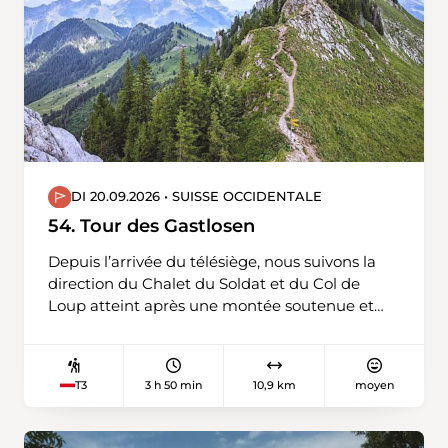
DI 20.09.2026 • SUISSE OCCIDENTALE
54. Tour des Gastlosen
Depuis l’arrivée du télésiège, nous suivons la
direction du Chalet du Soldat et du Col de
Loup atteint après une montée soutenue et
exigeante. Le sentier longe ensuite le versant
sud des Gastlosen, offrant une vue splendide.
Après le Chalet Grat, l’itinéraire ramène au
3 h 50 min
10,9 km
moyen
T3
point de départ en traversant la luxuriante
forêt du Mattenwald.