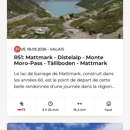
VE 18.09.2026 • VALAIS
R51: Mattmark - Distelalp - Monte
Moro-Pass - Tälliboden - Mattmark
Le lac de barrage de Mattmark, construit dans
les années 60, est le point de départ de cette
belle randonnée d'une journée dans la région
frontalière avec l'Italie. En longeant la rive
gauche du lac, on arrive au romantique
Tälliboden en passant par la Distelalp. De là, le
5 h 25 min
16,4 km
haut
T3
sentier historique du col monte sur de grandes
dalles de pierre jusqu'au col du Monte Moro, le
passage vers l'Italie avec la statue dorée (4 m