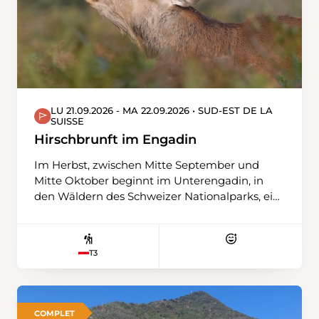
LU 21.09.2026 - MA 22.09.2026 • SUD-EST DE LA
SUISSE
Hirschbrunft im Engadin
Im Herbst, zwischen Mitte September und
Mitte Oktober beginnt im Unterengadin, in
den Wäldern des Schweizer Nationalparks, ein
einzigartiges Naturschauspiel, die Brunft des
Rotwildes. Mit einem passionierten und
langjährigen Jäger machen wir uns auf den
T3
Weg ins Val Mingèr. Am Morgen, wenn es noch
nicht allzu warm ist, hat man mehr Glück,
Hirsche zu erspähen und zu hören. Unterwegs
erfahren wir zudem Wissenswertes über die
COMPLET