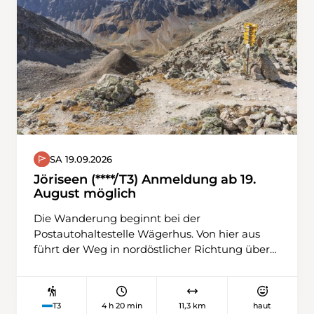
Wanderung bildet.
SA 19.09.2026
Jöriseen (****/T3) Anmeldung ab 19.
August möglich
Die Wanderung beginnt bei der
Postautohaltestelle Wägerhus. Von hier aus
führt der Weg in nordöstlicher Richtung über
Weiden und Geröll den Hang hinauf bis zur
Winterlücke. Von diesem Übergang aus
geniessen wir eine einzigartige Aussicht auf
4 h 20 min
11,3 km
haut
T3
die Jöriseen und den Jörigletscher. Dahinter