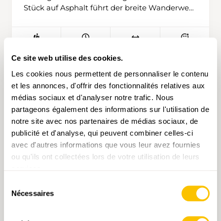
Stück auf Asphalt führt der breite Wanderweg
durch den Wald hinauf nach Stäägen und
nach einem Abstieg weiter auf schmalem
steilen Weg zur Iddaburg hinauf. Weiter gehts
4 h 45 min
16,9 km
haut
T2
auf schmalem Waldweg durch den Wald und
Ce site web utilise des cookies.
über ein paar asphaltierte Abschnitte um den
Hamberg hinunter nach Tannen. Ein kurzes
Les cookies nous permettent de personnaliser le contenu
Wegstück entlang der Strasse wird begangen,
et les annonces, d'offrir des fonctionnalités relatives aux
bis der Weg durch ein Tobel hinab zum
médias sociaux et d'analyser notre trafic. Nous
Hörachbach führt, um dann gleich nach Tüfrüti
partageons également des informations sur l'utilisation de
über einen schmalen Wanderweg
notre site avec nos partenaires de médias sociaux, de
aufzusteigen. Bereits ist Kirchberg in Sicht und
publicité et d'analyse, qui peuvent combiner celles-ci
wird über die asphaltierte Strecke mühelos
avec d'autres informations que vous leur avez fournies
erreicht.
ou qu'ils ont collectées lors de votre utilisation de leurs
services.
Sélection
Nécessaires
du
consentement
SA 19.09.2026 • VALAIS