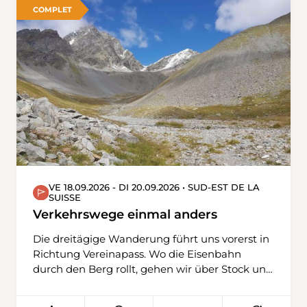
de haut) de la Vierge Marie « Maria zum
COMPLET
Schnee ». Une vue impressionnante s'ouvre sur
la face est du Mont-Rose avec la Pointe Dufour.
Le col du Monte Moro est un col très fréquenté
depuis de nombreux siècles. Le retour vers
Mattmark s'effectue par le même chemin, en
passant cette fois-ci par le côté droit de la
vallée du lac de retenue et, à la fin, par
l'imposante crête du barrage.
VE 18.09.2026 - DI 20.09.2026 • SUD-EST DE LA
SUISSE
Verkehrswege einmal anders
Die dreitägige Wanderung führt uns vorerst in
Richtung Vereinapass. Wo die Eisenbahn
durch den Berg rollt, gehen wir über Stock und
Stein. Noch vor dem Passübergang machen
wir im Berghaus Halt. Tags darauf verlassen