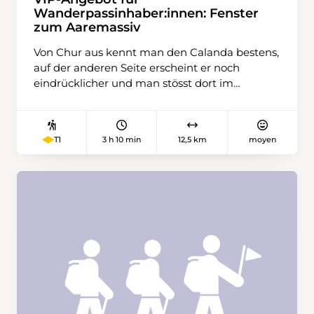
Wanderpassinhaber:innen: Fenster
zum Aaremassiv
Von Chur aus kennt man den Calanda bestens,
auf der anderen Seite erscheint er noch
eindrücklicher und man stösst dort im
geologischen Fenster um Vättis auf das
Aaremassiv. Nach dem Bergsturz im
Lötschental ist das Thema der Ausstellung im
3 h 10 min
12,5 km
moyen
T1
Besucherzentrum der Tektonik Arena Sardona
mit BergeBeben – BergeStürzen sehr aktuell
und spannend auch für unsere Gegend.