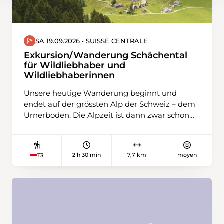
SA 19.09.2026 • SUISSE CENTRALE
Exkursion/Wanderung Schächental
für Wildliebhaber und
Wildliebhaberinnen
Unsere heutige Wanderung beginnt und
endet auf der grössten Alp der Schweiz – dem
Urnerboden. Die Alpzeit ist dann zwar schon
vorbei wir können jedoch noch die Spuren der
Alpzeit sehen. Wir schweben mit der Seilbahn
auf den Fisetengrat. Dort wandern wir zum
2 h 30 min
7,7 km
moyen
T3
Chamerstock, welcher auf Glarner Boden liegt
und bewundern den tollen Tiefblick in zwei
verschiedene Täler. Nach einer aussichtreichen
Pause wandern wir übers Wängi zum
Gasthaus Sonne auf dem Urnerboden. Dort
steigen wir ins Postauto bis nach Urigen. Wir