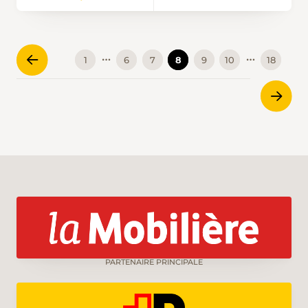
…
…
1
6
7
8
9
10
18
PARTENAIRE PRINCIPALE