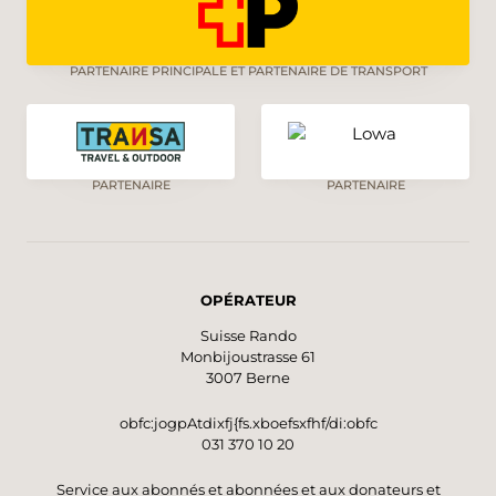
PARTENAIRE PRINCIPALE ET PARTENAIRE DE TRANSPORT
PARTENAIRE
PARTENAIRE
OPÉRATEUR
Suisse Rando
Monbijoustrasse 61
3007 Berne
obfc:jogpAtdixfj{fs.xboefsxfhf/di:obfc
031 370 10 20
Service aux abonnés et abonnées et aux donateurs et