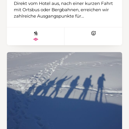
Direkt vom Hotel aus, nach einer kurzen Fahrt
mit Ortsbus oder Bergbahnen, erreichen wir
zahlreiche Ausgangspunkte für
abwechslungsreiche Schneeschuhtouren. Ob
gemütlich oder anspruchsvollere
Unternehmung – es ist für alle etwas dabei.
Ziele wie die Tschentenalp, die Tour vom
Stierebärg zum Luegli oder kürzere und
längere Runden laden zum Entdecken ein.
Den besonders Ambitionierten gelingt
vielleicht sogar der eine oder andere Gipfel mit
klangvollen Namen wie Bunderspitz,
Ammertespitz oder Tschingellochtighore. Wir
wohnen im persönlich geführten und
traditionsreichen Hotel Hari im Schlegeli mit
Halbpension, reichhaltigem Frühstück, 4-
Gang-Abendessen und Wellnessoase. Das
Zentrum ist in rund zehn Gehminuten
erreichbar. Wir werden wiederum mit drei
Wanderleitenden unterwegs sein und haben