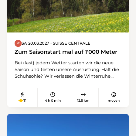
Wanderwege. Jetzt schon ein riesengrosses
Dankeschön für diesen super Einsatz.
SA 20.03.2027 • SUISSE CENTRALE
Zum Saisonstart mal auf 1'000 Meter
Bei (fast) jedem Wetter starten wir die neue
Saison und testen unsere Ausrüstung. Hält die
Schuhsohle? Wir verlassen die Winterruhe,
wagen uns auf unterschiedliches Terrain,
gehen über Feld- und Waldwege, teilweise
befestigte, immer leicht aufwärts. Wir
4 h 0 min
12,5 km
moyen
T1
schnuppern auch schon erste Höhenluft (über
1'000 m) und stärken uns unterwegs mit
einem Kaffee. An der Kleinen Emme
schliessen wir die Wanderung ab.