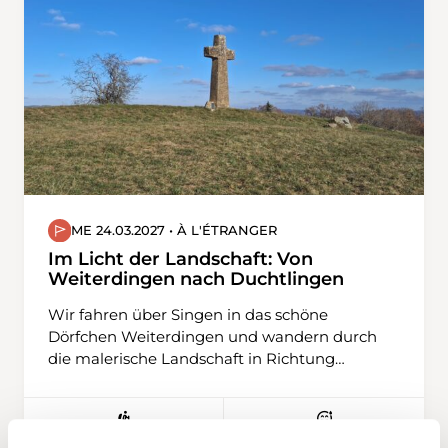
ME 24.03.2027 • À L'ÉTRANGER
Im Licht der Landschaft: Von
Weiterdingen nach Duchtlingen
Wir fahren über Singen in das schöne
Dörfchen Weiterdingen und wandern durch
die malerische Landschaft in Richtung
Philipsberg. Die Route führt uns über sanfte
Hügel, immer wieder bergauf und bergab,
eingebettet zwischen weitläufigen Feldern.
T1
Meist folgen wir alten Ackerwegen, die der