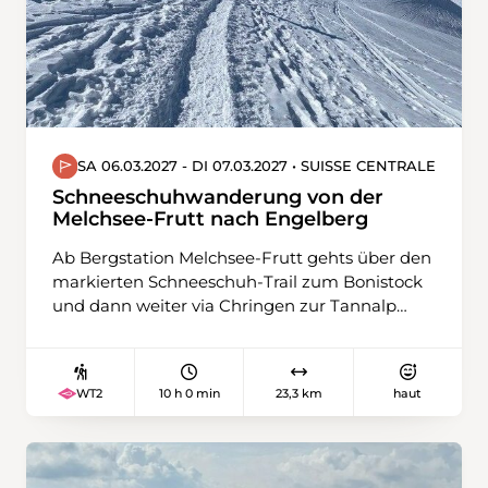
SA 06.03.2027 - DI 07.03.2027 • SUISSE CENTRALE
Schneeschuhwanderung von der
Melchsee-Frutt nach Engelberg
Ab Bergstation Melchsee-Frutt gehts über den
markierten Schneeschuh-Trail zum Bonistock
und dann weiter via Chringen zur Tannalp
hinunter. Nach einer Pause im Restaurant
führt unser Weg über Zylflucht bis zur
Gentalstrasse hinunter. Die letzten rund 2
10 h 0 min
23,3 km
haut
WT2
Kilometer laufen wir aus Rücksicht auf die
gegenüberliegende Wildruhezone der
Bergstrasse entlang zu unserer Herberge im
Hotel Engstlenalp. Am zweiten Tag laufen wir