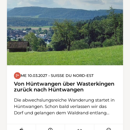
zuerst über den Engstlensee und danach via
Steitäli zum Jochpass. Der Abstieg führt uns
zum Trübsee und dann zur Bergstation
Älplerseil, wo wir die Seilbahn nach Unter
Trübsee nutzen, bevor wir nach Engelberg
wandern.
ME 10.03.2027 • SUISSE DU NORD-EST
Von Hüntwangen über Wasterkingen
zurück nach Hüntwangen
Die abwechslungsreiche Wanderung startet in
Hüntwangen. Schon bald verlassen wir das
Dorf und gelangen dem Waldrand entlang
und oberhalb vom Rebberg zur Rüti. Weiter
übers Feld geht es nun nach Wasterkingen,