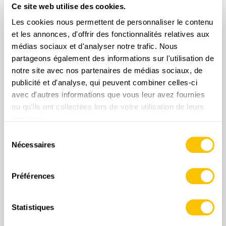
Ce site web utilise des cookies.
Landschaft ihren ursprünglichen Charme
lassen.Nur kurze Abschnitte verlaufen auf
Les cookies nous permettent de personnaliser le contenu
festen, kaum befahrenen Straßen. So
et les annonces, d'offrir des fonctionnalités relatives aux
geniessen wir eine ruhige, naturnahe
médias sociaux et d'analyser notre trafic. Nous
Wanderung durch offene Felder und weite
partageons également des informations sur l'utilisation de
Ausblicke.Unterwegs kreuzen wir alte
notre site avec nos partenaires de médias sociaux, de
Burgruinen, die unsere Aussicht zusätzlich
publicité et d'analyse, qui peuvent combiner celles-ci
bereichern. Über Singen fahren wir zurück
avec d'autres informations que vous leur avez fournies
nach Schaffhausen.
ou qu'ils ont collectées lors de votre utilisation de leurs
services.
Sélection
Nécessaires
du
consentement
ME 07.04.2027 • SUISSE DU NORD-EST
Préférences
Rundwanderung bei Bülach
Vorbei am Spital und durch den Bannhalden-
Statistiques
Wald erreichen wir die Glatt. Wir wandern auf
dem Uferweg und durch eine Auenlandschaft