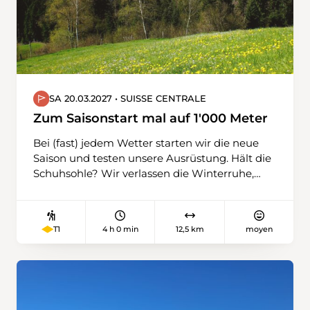
Wanderwege. Jetzt schon ein riesengrosses
Dankeschön für diesen super Einsatz.
SA 20.03.2027 • SUISSE CENTRALE
Zum Saisonstart mal auf 1'000 Meter
Bei (fast) jedem Wetter starten wir die neue
Saison und testen unsere Ausrüstung. Hält die
Schuhsohle? Wir verlassen die Winterruhe,
wagen uns auf unterschiedliches Terrain,
gehen über Feld- und Waldwege, teilweise
befestigte, immer leicht aufwärts. Wir
4 h 0 min
12,5 km
moyen
T1
schnuppern auch schon erste Höhenluft (über
1'000 m) und stärken uns unterwegs mit
einem Kaffee. An der Kleinen Emme
schliessen wir die Wanderung ab.