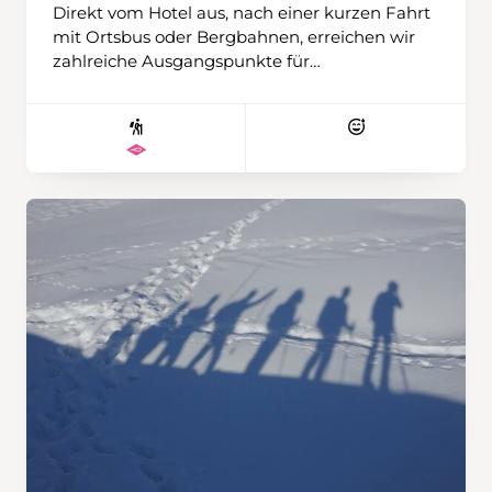
Direkt vom Hotel aus, nach einer kurzen Fahrt
mit Ortsbus oder Bergbahnen, erreichen wir
zahlreiche Ausgangspunkte für
abwechslungsreiche Schneeschuhtouren. Ob
gemütlich oder anspruchsvollere
Unternehmung – es ist für alle etwas dabei.
Ziele wie die Tschentenalp, die Tour vom
Stierebärg zum Luegli oder kürzere und
längere Runden laden zum Entdecken ein.
Den besonders Ambitionierten gelingt
vielleicht sogar der eine oder andere Gipfel mit
klangvollen Namen wie Bunderspitz,
Ammertespitz oder Tschingellochtighore. Wir
wohnen im persönlich geführten und
traditionsreichen Hotel Hari im Schlegeli mit
Halbpension, reichhaltigem Frühstück, 4-
Gang-Abendessen und Wellnessoase. Das
Zentrum ist in rund zehn Gehminuten
erreichbar. Wir werden wiederum mit drei
Wanderleitenden unterwegs sein und haben