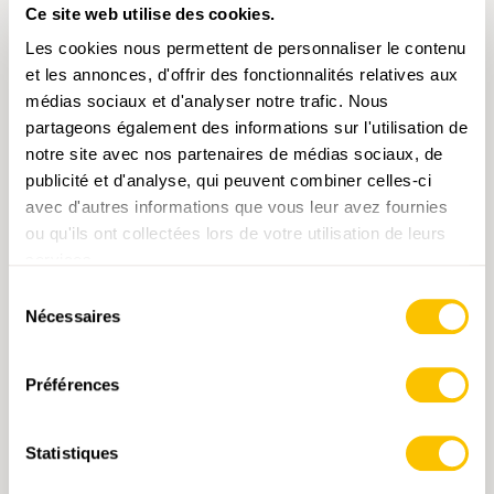
Ce site web utilise des cookies.
Landschaft ihren ursprünglichen Charme
lassen.Nur kurze Abschnitte verlaufen auf
Les cookies nous permettent de personnaliser le contenu
festen, kaum befahrenen Straßen. So
et les annonces, d'offrir des fonctionnalités relatives aux
geniessen wir eine ruhige, naturnahe
médias sociaux et d'analyser notre trafic. Nous
Wanderung durch offene Felder und weite
partageons également des informations sur l'utilisation de
Ausblicke.Unterwegs kreuzen wir alte
notre site avec nos partenaires de médias sociaux, de
Burgruinen, die unsere Aussicht zusätzlich
publicité et d'analyse, qui peuvent combiner celles-ci
bereichern. Über Singen fahren wir zurück
avec d'autres informations que vous leur avez fournies
nach Schaffhausen.
ou qu'ils ont collectées lors de votre utilisation de leurs
services.
Sélection
Nécessaires
du
consentement
ME 07.04.2027 • SUISSE DU NORD-EST
Préférences
Rundwanderung bei Bülach
Vorbei am Spital und durch den Bannhalden-
Statistiques
Wald erreichen wir die Glatt. Wir wandern auf
dem Uferweg und durch eine Auenlandschaft