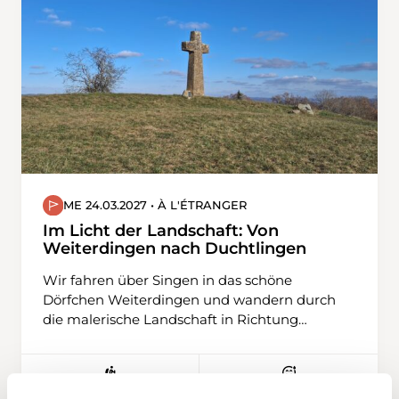
ME 24.03.2027 • À L'ÉTRANGER
Im Licht der Landschaft: Von
Weiterdingen nach Duchtlingen
Wir fahren über Singen in das schöne
Dörfchen Weiterdingen und wandern durch
die malerische Landschaft in Richtung
Philipsberg. Die Route führt uns über sanfte
Hügel, immer wieder bergauf und bergab,
eingebettet zwischen weitläufigen Feldern.
T1
Meist folgen wir alten Ackerwegen, die der