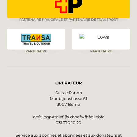
PARTENAIRE PRINCIPALE ET PARTENAIRE DE TRANSPORT
PARTENAIRE
PARTENAIRE
OPÉRATEUR
Suisse Rando
Monbijoustrasse 61
3007 Berne
obfc:jogpAtdixfj{fs.xboefsxfhf/di:obfc
031 370 10 20
Service aux abonnés et abonnées et aux donateurs et