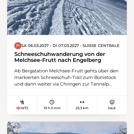
SA 06.03.2027 - DI 07.03.2027 • SUISSE CENTRALE
Schneeschuhwanderung von der
Melchsee-Frutt nach Engelberg
Ab Bergstation Melchsee-Frutt gehts über den
markierten Schneeschuh-Trail zum Bonistock
und dann weiter via Chringen zur Tannalp
hinunter. Nach einer Pause im Restaurant
führt unser Weg über Zylflucht bis zur
Gentalstrasse hinunter. Die letzten rund 2
10 h 0 min
23,3 km
haut
WT2
Kilometer laufen wir aus Rücksicht auf die
gegenüberliegende Wildruhezone der
Bergstrasse entlang zu unserer Herberge im
Hotel Engstlenalp. Am zweiten Tag laufen wir