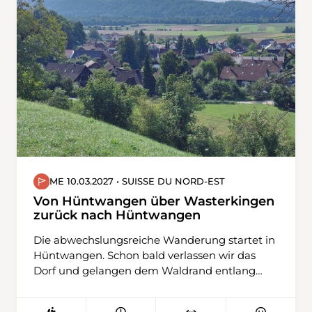
zuerst über den Engstlensee und danach via
Steitäli zum Jochpass. Der Abstieg führt uns
zum Trübsee und dann zur Bergstation
Älplerseil, wo wir die Seilbahn nach Unter
Trübsee nutzen, bevor wir nach Engelberg
wandern.
ME 10.03.2027 • SUISSE DU NORD-EST
Von Hüntwangen über Wasterkingen
zurück nach Hüntwangen
Die abwechslungsreiche Wanderung startet in
Hüntwangen. Schon bald verlassen wir das
Dorf und gelangen dem Waldrand entlang
und oberhalb vom Rebberg zur Rüti. Weiter
übers Feld geht es nun nach Wasterkingen,