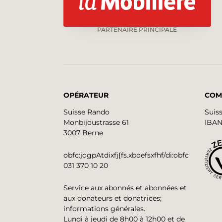
PARTENAIRE PRINCIPALE
OPÉRATEUR
COM
Suisse Rando
Suis
Monbijoustrasse 61
IBAN
3007 Berne
obfc:jogpAtdixfj{fs.xboefsxfhf/di:obfc
031 370 10 20
Service aux abonnés et abonnées et
aux donateurs et donatrices;
informations générales.
Lundi à jeudi de 8h00 à 12h00 et de