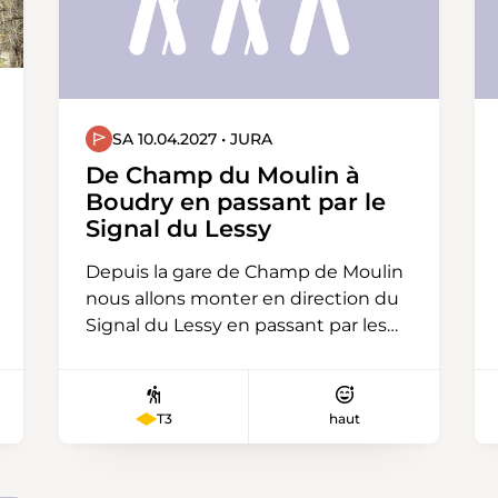
SA 10.04.2027 • JURA
De Champ du Moulin à
Boudry en passant par le
Signal du Lessy
Depuis la gare de Champ de Moulin
nous allons monter en direction du
Signal du Lessy en passant par les
Côtes Rouges. A cet endroit nous
attendent deux obstacles, d'abord
un petit sentier étroit en dévers
T3
haut
puis une belle montée raide
jalonnée de cordes sur les passages
les plus difficiles. Après 3 heures de