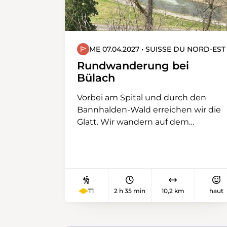
diesen beiden
Schneeschuhwanderungen
verabschiedet sich Christoph als
Wanderleiter der Obwaldner
ME 07.04.2027 • SUISSE DU NORD-EST
Wanderwege. Jetzt schon ein
Rundwanderung bei
riesengrosses Dankeschön für
Bülach
diesen super Einsatz.
Vorbei am Spital und durch den
Bannhalden-Wald erreichen wir die
Glatt. Wir wandern auf dem
Uferweg und durch eine
Auenlandschaft in Richtung
Norden. Wir verlassen die Glatt und
steigen auf einem kurzen steileren
Weg zur Station Glattfelden hinauf.
T1
2 h 35 min
10,2 km
haut
Entlang der Bahnlinie Schaffhausen
– Bülach geht es wieder Richtung
Süden. Beim Strassenverkehrsamt