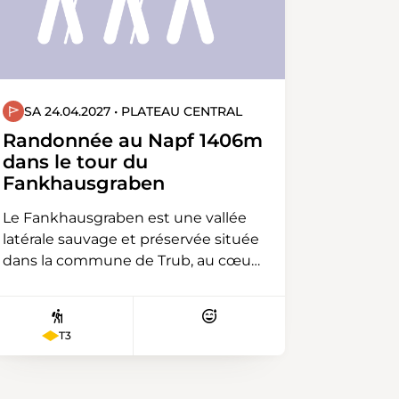
kreuzen wir alte Burgruinen, die
unsere Aussicht zusätzlich
bereichern. Über Singen fahren wir
zurück nach Schaffhausen.
SA 24.04.2027 • PLATEAU CENTRAL
Randonnée au Napf 1406m
dans le tour du
Fankhausgraben
Le Fankhausgraben est une vallée
latérale sauvage et préservée située
dans la commune de Trub, au cœur
de la région du Napf (Emmental,
Canton de Berne). Ce fossé typique
a été entièrement façonné par
T3
l'érosion hydraulique, la région
n'ayant pas été recouverte par les
glaciers lors de la dernière période