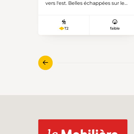
vers l'est. Belles échappées sur le
Jura, les Alpes et le Plateau. Pique-
nique à la Chaux d'Amin. Ensuite,
nous descendons sur Pertuis et
T2
faible
revenons par les boviducs de la
Montagne de Cernier. Ce sont des
chemins destinés au départ au
bétail, encadrés par des murs de
pierres sèches et plantés d'arbres,
agréablement ombragés en été.