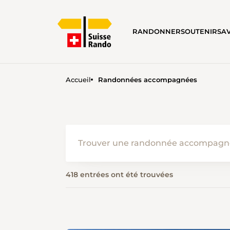
RANDONNER
SOUTENIR
SA
Accueil
Randonnées accompagnées
418 entrées ont été trouvées