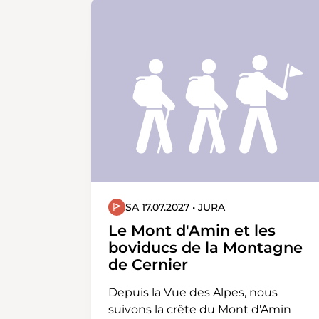
überqueren wir die Bahnlinie. Durch
die Wälder «Lärchenischlag» und
«Hinter Vorliebere» wandern wir
ohne grosse Höhenunterschiede
zurück zum Bahnhof Bülach oder
für einen Schlusstrunk in die
Altstadt von Bülach.
SA 17.07.2027 • JURA
Le Mont d'Amin et les
boviducs de la Montagne
de Cernier
Depuis la Vue des Alpes, nous
suivons la crête du Mont d'Amin