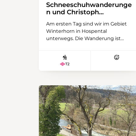
Schneeschuhwanderunge
n und Christoph
verabschiedet sich
Am ersten Tag sind wir im Gebiet
Winterhorn in Hospental
unterwegs. Die Wanderung ist
etwas lang, aber leicht zu gehen
und bietet eine schöne Aussicht
über das Urserental und den Gipfeln
T2
des Damma- und Galenstocks, aber
auch zum Gotthardpass und Pizzo
Centrale. Am zweiten Tag fahren wir
mit dem Zug nach Oberwald im
Obergoms. Dort steigen wir auf den
Hungerberg. Früher war hier ein
kleines Skigebiet, deren Skilifte seit
einigen Jahren zurückgebaut sind.
Das Panorama über das Goms und
die Walliser Berge ist grandios. Auf