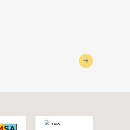
eux, le Napf, le Wachthubel, le
Marbachegg et le Brienzer Rothorn.
Nous commencerons à Fankhaus
(Trub) 879m, Höchstalden 1221m
Schlüchtli 1278m Napf 1406m
Stachelegg 1304m Obe Rathuse
1207m Totegg 1246m Chrüzbode
1155m et retour au pont de départ.