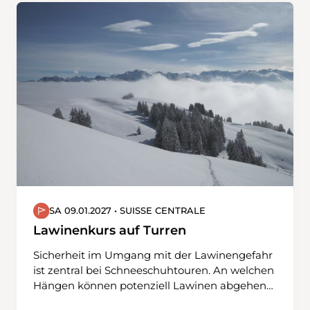
sichere Planung und Durchführung brauchst.
KURSINHALT Gefahren im Winter kennen und
erkennen, Lawinenbulletin verstehen und
interpretieren, Ausrüstung kennen und
anwenden (LVS, Sonde, Schaufel), Spuranlage
und Gehtechniken im Auf- und Abstieg,
Planung von Touren unter Berücksichtigung
der Gefahren.
SA 09.01.2027 • SUISSE CENTRALE
Lawinenkurs auf Turren
Sicherheit im Umgang mit der Lawinengefahr
ist zentral bei Schneeschuhtouren. An welchen
Hängen können potenziell Lawinen abgehen?
Wie kann ich eine Schneeschuhtour planen