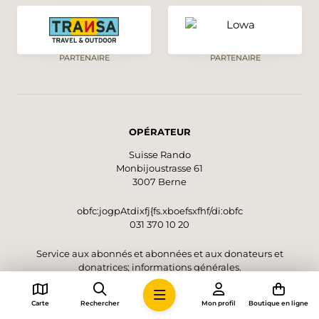
PARTENAIRE
PARTENAIRE
OPÉRATEUR
Suisse Rando
Monbijoustrasse 61
3007 Berne
obfc:jogpAtdixfj{fs.xboefsxfhf/di:obfc
031 370 10 20
Service aux abonnés et abonnées et aux donateurs et
donatrices; informations générales.
Lundi à jeudi de 8h00 à 12h00 et de 13h30 à 17h00
Vendredi de 8h00 à 12h00 et de 13h30 à 16h00
Carte
Rechercher
Mon profil
Boutique en ligne