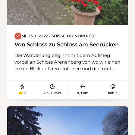
ME 13.01.2027 • SUISSE DU NORD-EST
Von Schloss zu Schloss am Seerücken
Die Wanderung beginnt mit dem Aufstieg
vorbei an Schloss Arenenberg von wo wir einen
ersten Blick auf den Untersee und die Insel
Reichenau erhaschen können. Vorbei an
Apfelplantagen in der Winterruhe wandern
wir zum Schloss Hubberg. Schloss Hubberg ist
2 h 20 min
8,9 km
faible
T1
jedoch kaum mehr als Schloss zu erkennen,
war wohl nie so vornehm wie das Schloss
Arenenberg. Das Hübertobel und Sangetobel
stellen uns mit kurzen, teilweise rutschigen
und wurzelbestückten Pfaden nochmals vor
eine Herausforderung. Über offenes Feld
erreichen wir das letzte Schloss, Schloss