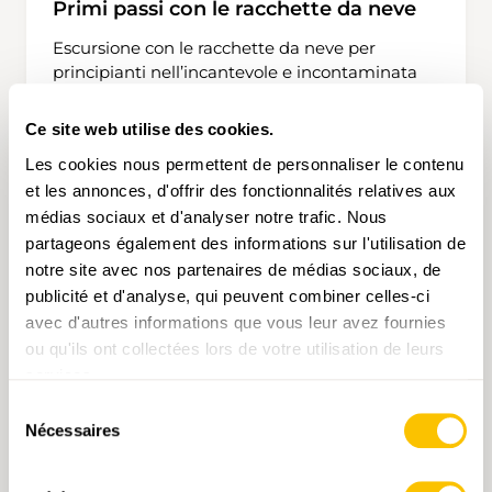
Primi passi con le racchette da neve
Escursione con le racchette da neve per
principianti nell’incantevole e incontaminata
Valle Bedretto. Prima dell’escursione verrà fatta
una breve introduzione sull’uso delle racchette
Ce site web utilise des cookies.
da neve.
Les cookies nous permettent de personnaliser le contenu
2 h 35 min
6,0 km
moyen
WT2
et les annonces, d'offrir des fonctionnalités relatives aux
médias sociaux et d'analyser notre trafic. Nous
partageons également des informations sur l'utilisation de
notre site avec nos partenaires de médias sociaux, de
publicité et d'analyse, qui peuvent combiner celles-ci
avec d'autres informations que vous leur avez fournies
ou qu'ils ont collectées lors de votre utilisation de leurs
services.
Sélection
Nécessaires
du
consentement