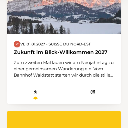
die Silvesterschuppeln zum Alten Silvester
nochmals unterwegs.
VE 01.01.2027 • SUISSE DU NORD-EST
Zukunft im Blick-Willkommen 2027
Zum zweiten Mal laden wir am Neujahrstag zu
einer gemeinsamen Wanderung ein. Vom
Bahnhof Waldstatt starten wir durch die stille
Winterlandschaft über Ebni zum Rechberg am
Rand des Kreuzwaldes. Dort eröffnet sich eine
weite Aussicht vom Mittelland bis zur
Alpsteinkette mit dem Säntis. Diese Aussicht
lädt zum Innehalten ein: Das vergangene Jahr
dankbar zu verabschieden und dem neuen
offen entgegenzublicken. Getragen von dieser
besinnlichen Stimmung wandern wir weiter