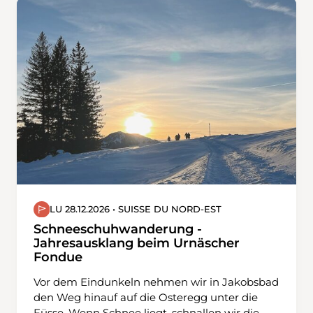
wählen wir eine leicht veränderte Route und
hoffen auf etwas Pulverschnee, bevor wir die
Passstrasse queren und unsere Tour beim
historischen Hospiz beenden.
LU 28.12.2026 • SUISSE DU NORD-EST
Schneeschuhwanderung -
Jahresausklang beim Urnäscher
Fondue
Vor dem Eindunkeln nehmen wir in Jakobsbad
den Weg hinauf auf die Osteregg unter die
Füsse. Wenn Schnee liegt, schnallen wir die