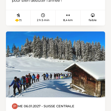
pour bien débuter l'année !
2 h 5 min
8,4 km
faible
T1
ME 06.01.2027 • SUISSE CENTRALE