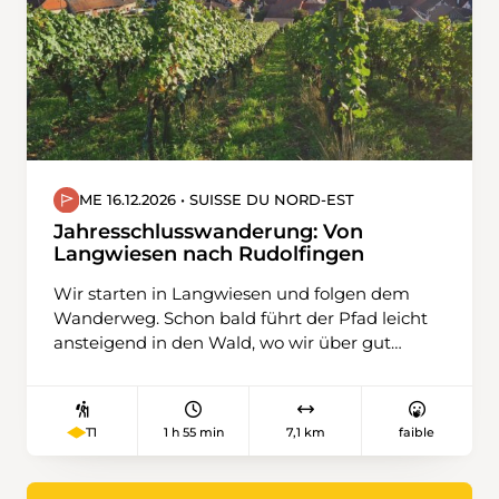
ME 16.12.2026 • SUISSE DU NORD-EST
Jahresschlusswanderung: Von
Langwiesen nach Rudolfingen
Wir starten in Langwiesen und folgen dem
Wanderweg. Schon bald führt der Pfad leicht
ansteigend in den Wald, wo wir über gut
begehbare Wege an Höhe gewinnen. Wir
passieren den Kyburgerstein und wandern
weiter durch den Wald. Wir passieren das Dorf
1 h 55 min
7,1 km
faible
T1
Wildensbuch, die Landschaft wird offener und
schon von weitem sehen wir unser Ziel. Nach
einem kurzen Abstieg erreichen wir die Ebene