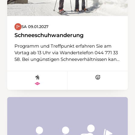
SA 09.01.2027
Schneeschuhwanderung
Programm und Treffpunkt erfahren Sie am
Vortag ab 13 Uhr via Wandertelefon 044 771 33
58. Bei ungünstigen Schneeverhältnissen kann
auch eine Winterwanderung durchgeführt
werden. Ausrüstung: Schneeschuhe, Stöcke,
Ersatz-T-Shirt, Verpflegung aus dem Rucksack,
Thermosflasche mit warmem Tee wird
empfohlen.