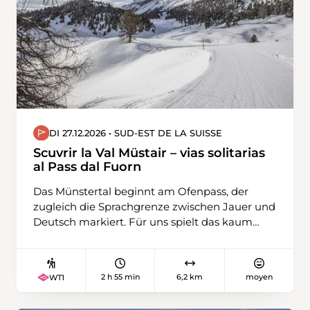
DI 27.12.2026 • SUD-EST DE LA SUISSE
Scuvrir la Val Müstair – vias solitarias
al Pass dal Fuorn
Das Münstertal beginnt am Ofenpass, der
zugleich die Sprachgrenze zwischen Jauer und
Deutsch markiert. Für uns spielt das kaum
eine Rolle, denn unterwegs werden wir
voraussichtlich nur wenige Münstertaler
antreffen. Unsere Wanderung führt uns über
2 h 55 min
6,2 km
moyen
WT1
die einsamen Hochebenen von Plaun dals
Bovs und Plaun da l’Aua. Für den Rückweg