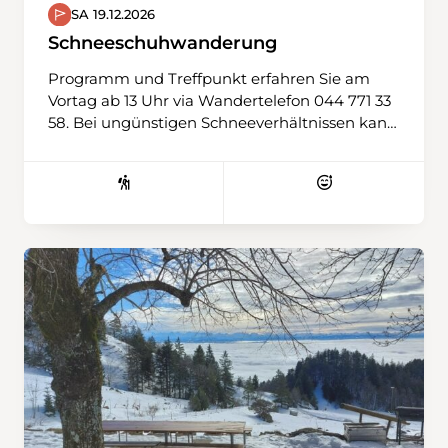
SA 19.12.2026
Schneeschuhwanderung
Programm und Treffpunkt erfahren Sie am
Vortag ab 13 Uhr via Wandertelefon 044 771 33
58. Bei ungünstigen Schneeverhältnissen kann
auch eine Winterwanderung durchgeführt
werden. Ausrüstung: Schneeschuhe, Stöcke,
Ersatz-T-Shirt, Verpflegung aus dem Rucksack,
Thermosflasche mit warmem Tee wird
empfohlen.