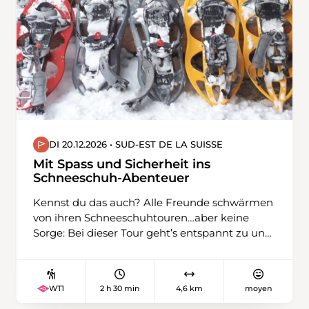
vorgesehenen Abstiegsroute bis zum
Naturfreundehaus Schauenburg.
DI 20.12.2026 • SUD-EST DE LA SUISSE
Mit Spass und Sicherheit ins
Schneeschuh-Abenteuer
Kennst du das auch? Alle Freunde schwärmen
von ihren Schneeschuhtouren…aber keine
Sorge: Bei dieser Tour geht’s entspannt zu und
her. Die gemütliche Tour ist perfekt für
Einsteiger, die Schneeschuhe endlich mal
ausprobieren wollen. Wir lernen Schritt für
2 h 30 min
4,6 km
moyen
WT1
Schritt, uns sicher im Schnee zu bewegen –
ganz ohne Angst vor tiefem Schnee oder