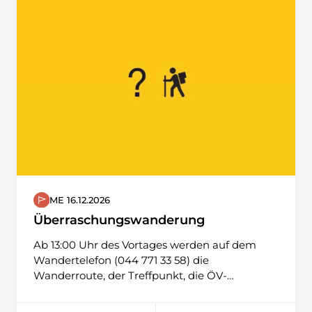
und folgen den Weinreben nach Rudolfingen,
wo wir im Restaurant Traube ab ca. 11:45 Uhr
unser Mittagessen genießen können.
ME 16.12.2026
Überraschungswanderung
Ab 13:00 Uhr des Vortages werden auf dem
Wandertelefon (044 771 33 58) die
Wanderroute, der Treffpunkt, die ÖV-
Verbindungen und weitere wichtige
Mitteilungen publiziert.