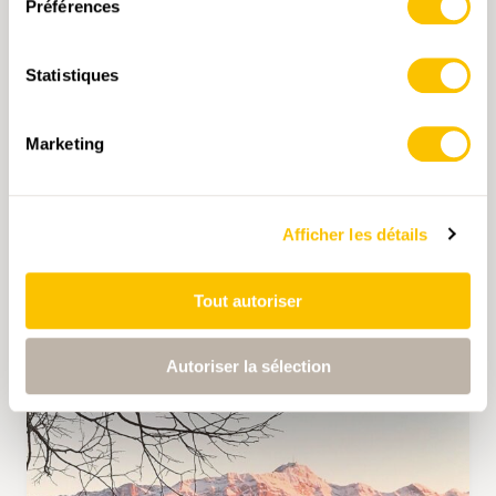
Préférences
JE 31.12.2026
Statistiques
Unterwegs in Urnäsch am Silvester
Marketing
Im Zentrum des Silvesters in Urnäsch steht das
Silvesterchlausen, einer der bekanntesten
Bräuche der Schweiz. In kleinen Gruppen, den
Schuppeln, ziehen die Silvesterchläuse am
Afficher les détails
frühen Morgen von Hof zu Hof, begleitet von
Schellen und Rollen. Vor den Häusern singen
sie das traditionelle Zäuerli und überbringen
Tout autoriser
gute Wünsche fürs neue Jahr. Wir treffen uns
in Zürchersmühle und wandern in der
Morgendämmerung Richtung Urnäsch, in der
Autoriser la sélection
Hoffnung, unterwegs Schuppeln zu begegnen.
Um 09.00 Uhr geniessen wir im Bistro.9107 ein
Frühstück, danach setzen wir unsere
Wanderung im Dorfteil Bindli fort und
beenden sie gegen Mittag. Am 13. Januar sind