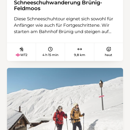
Schneeschuhwanderung Brünig-
Feldmoos
Diese Schneeschuhtour eignet sich sowohl für
Anfänger wie auch für Fortgeschrittene. Wir
starten am Bahnhof Brünig und steigen auf
der Ostseite von Lungern hinauf zur Alp
Feldmoos. Bei der Jägerhütte auf dem
Schildboden legen wir eine Mittagsrast ein. Der
4 h 15 min
9,8 km
haut
WT2
Sonne entgegen führt uns der Weg in einer
Variante zurück zu unserem Ausgangspunkt
auf dem Brünigpass.