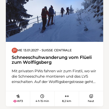
Wolfsberg, bevor wir wieder auf Seehöhe
hinabsteigen und Ermatingen erreichen.
ME 13.01.2027 • SUISSE CENTRALE
Schneeschuhwanderung vom Flüeli
zum Wolfligsberg
Mit privaten PWs fahren wir zum Firstli, wo wir
die Schneeschuhe montieren und das LVS
einschalten. Auf der Wolfligsbergstrasse geht
es bis Oberschwanden, wo wir der Strasse nach
Oberbüelen folgen. Dabei überqueren wir
einige Gräben, bis wir den höchsten Punkt, die
4 h 15 min
8,2 km
haut
WT3
Unterbüelenstirne, erreichen. Da geniessen wir
den herrlichen Ausblick, bevor wir den