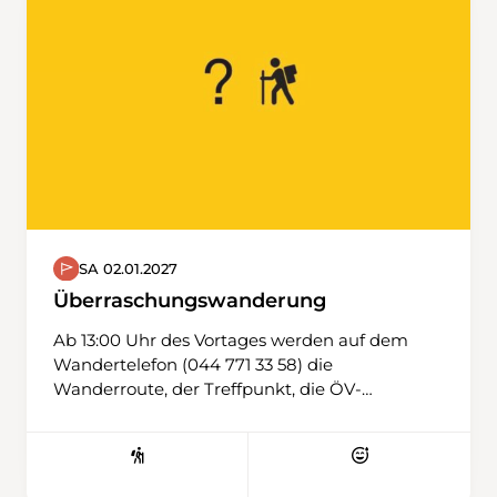
über Belch zum Schützenhaus Langelen. Dort
stossen wir gemeinsam auf das neue Jahr an,
geniessen einen feinen Apéro, teilen gute
Wünsche und kommen ins anregende
Gespräch. Danach sind es nur wenige Schritte
bis zur Bushaltestelle Langelen. Wer möchte,
bleibt im «Stübli» und verbringt den
Nachmittag in geselliger Runde beim Jassen.
SA 02.01.2027
Überraschungswanderung
Ab 13:00 Uhr des Vortages werden auf dem
Wandertelefon (044 771 33 58) die
Wanderroute, der Treffpunkt, die ÖV-
Verbindungen und weitere wichtige
Mitteilungen publiziert.