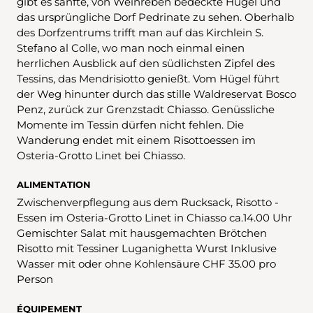
gibt es sanfte, von Weinreben bedeckte Hügel und
das ursprüngliche Dorf Pedrinate zu sehen. Oberhalb
des Dorfzentrums trifft man auf das Kirchlein S.
Stefano al Colle, wo man noch einmal einen
herrlichen Ausblick auf den südlichsten Zipfel des
Tessins, das Mendrisiotto genießt. Vom Hügel führt
der Weg hinunter durch das stille Waldreservat Bosco
Penz, zurück zur Grenzstadt Chiasso. Genüssliche
Momente im Tessin dürfen nicht fehlen. Die
Wanderung endet mit einem Risottoessen im
Osteria-Grotto Linet bei Chiasso.
ALIMENTATION
Zwischenverpflegung aus dem Rucksack, Risotto -
Essen im Osteria-Grotto Linet in Chiasso ca.14.00 Uhr
Gemischter Salat mit hausgemachten Brötchen
Risotto mit Tessiner Luganighetta Wurst Inklusive
Wasser mit oder ohne Kohlensäure CHF 35.00 pro
Person
ÉQUIPEMENT