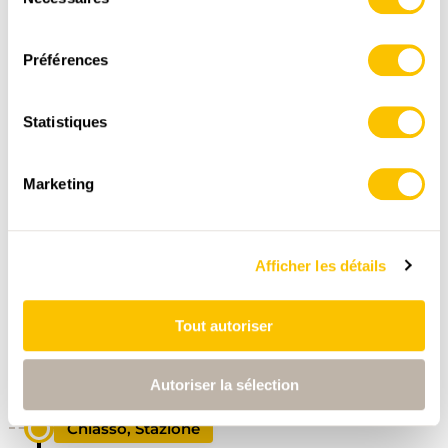
www.suisse-rando.ch
du
consentement
Préférences
,
swisstopo
Statistiques
Données:
Marketing
Afficher les détails
Tout autoriser
ITINÉRAIRE
PROFIL ALTIMÉTRIQUE
Autoriser la sélection
Chiasso, Stazione