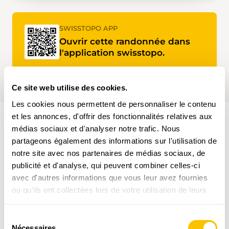
SWISSTOPO APP
Ouvrir cette randonnée dans
l'application swisstopo.
Ce site web utilise des cookies.
Les cookies nous permettent de personnaliser le contenu
et les annonces, d'offrir des fonctionnalités relatives aux
médias sociaux et d'analyser notre trafic. Nous
PARCOURS DE LA RANDONNÉE
partageons également des informations sur l'utilisation de
notre site avec nos partenaires de médias sociaux, de
publicité et d'analyse, qui peuvent combiner celles-ci
avec d'autres informations que vous leur avez fournies
ou qu'ils ont collectées lors de votre utilisation de leurs
services.
Sélection
Nécessaires