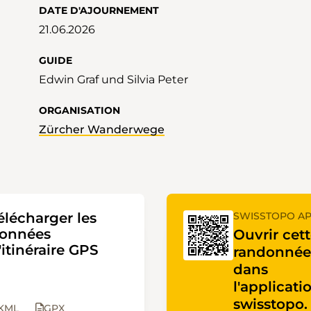
DATE D'AJOURNEMENT
21.06.2026
GUIDE
Edwin Graf und Silvia Peter
ORGANISATION
Zürcher Wanderwege
élécharger les
SWISSTOPO A
onnées
Ouvrir cet
'itinéraire GPS
randonnée
dans
l'applicati
swisstopo.
KML
GPX