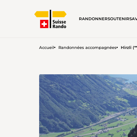
RANDONNER
SOUTENIR
SA
Accueil
Randonnées accompagnées
Hirzli 