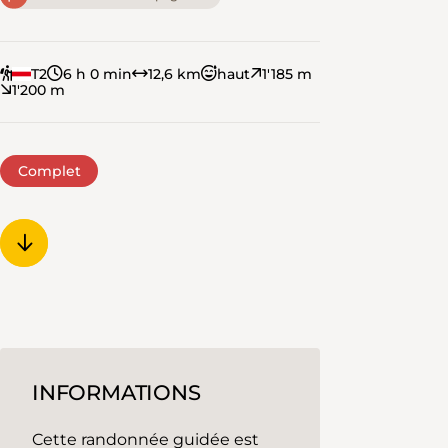
T2
6 h 0 min
12,6 km
haut
1'185 m
1'200 m
Complet
INFORMATIONS
Cette randonnée guidée est