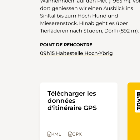
Wannenhöchi auf den Piet (1'965 m). Vo
dort geniessen wir einen Ausblick ins
Sihltal bis zum Höch Hund und
Mieserenstock. HInab geht es über
Tierfäderen nach Studen, Dörfli (892 m).
POINT DE RENCONTRE
09h15 Haltestelle Hoch-Ybrig
Télécharger les
données
d'itinéraire GPS
KML
GPX