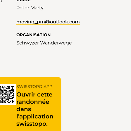
n
Peter Marty
moving_pm@outlook.com
ORGANISATION
Schwyzer Wanderwege
SWISSTOPO APP
Ouvrir cette
randonnée
dans
l'application
swisstopo.