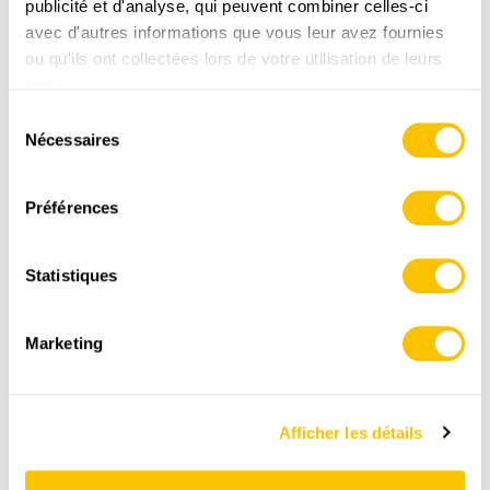
publicité et d'analyse, qui peuvent combiner celles-ci
avec d'autres informations que vous leur avez fournies
,
swisstopo
ou qu'ils ont collectées lors de votre utilisation de leurs
services.
Données:
Sélection
Nécessaires
du
consentement
Préférences
Statistiques
ITINÉRAIRE
PROFIL ALTIMÉTRIQUE
Marketing
Gadmen
Afficher les détails
0:00
0:00