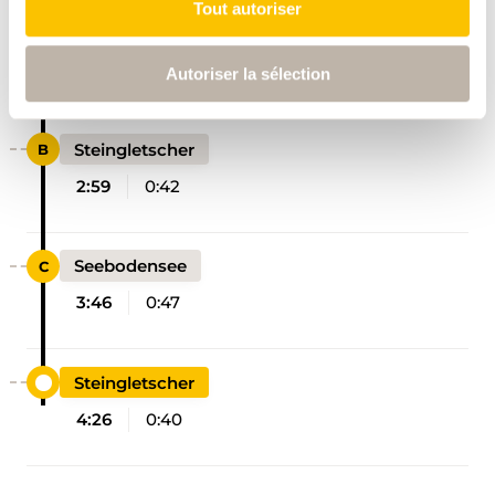
Tout autoriser
Wyssemadhubel
2:17
2:17
Autoriser la sélection
Steingletscher
2:59
0:42
Seebodensee
3:46
0:47
Steingletscher
4:26
0:40