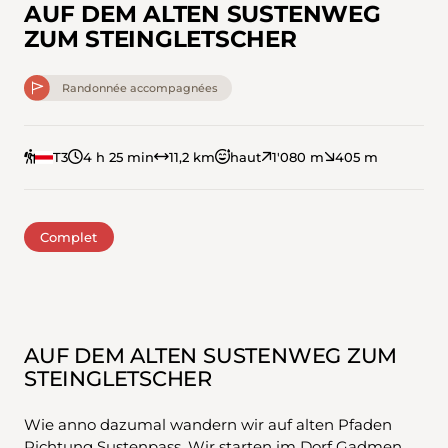
AUF DEM ALTEN SUSTENWEG
ZUM STEINGLETSCHER
Randonnée accompagnées
T3
4 h 25 min
11,2 km
haut
1'080 m
405 m
Complet
AUF DEM ALTEN SUSTENWEG ZUM
STEINGLETSCHER
Wie anno dazumal wandern wir auf alten Pfaden
Richtung Sustenpass. Wir starten im Dorf Gadmen