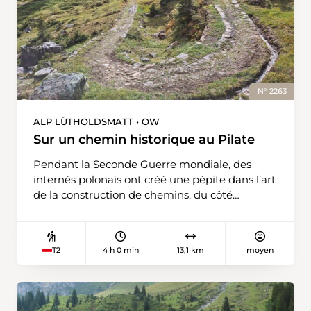
N° 2263
ALP LÜTHOLDSMATT • OW
Sur un chemin historique au Pilate
Pendant la Seconde Guerre mondiale, des
internés polonais ont créé une pépite dans l’art
de la construction de chemins, du côté
obwaldien de la chaîne du Pilate. Le chemin
pavé, qui serpente à travers les alpages,
ressemble à une version miniature de la route
4 h 0 min
13,1 km
moyen
T2
de la Tremola du col du Saint-Gothard. Le
Polenweg, ou Chemin des Polonais, est le
cœur d’un circuit de randonnée qui démarre à
l’alpage Lütholdsmatt. Le début est un peu