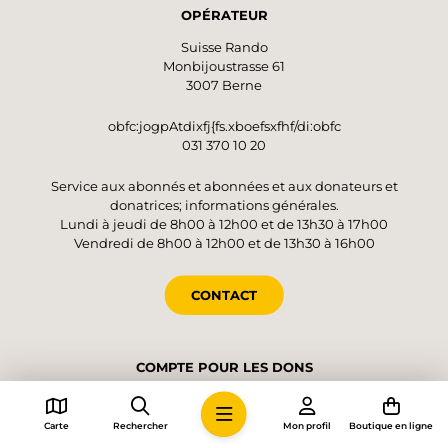
arbres, partiellement à découvert, vers Hinter
OPÉRATEUR
Brandberg. Cette buvette de montagne est
Suisse Rando
l’endroit idéal pour faire une dernière pause
Monbijoustrasse 61
avant de rejoindre, d’abord dans la forêt puis à
3007 Berne
travers champs, le village de Welschenrohr,
d’où repart le bus.
obfc:jogpAtdixfj{fs.xboefsxfhf/di:obfc
031 370 10 20
Service aux abonnés et abonnées et aux donateurs et
donatrices; informations générales.
Lundi à jeudi de 8h00 à 12h00 et de 13h30 à 17h00
Vendredi de 8h00 à 12h00 et de 13h30 à 16h00
CONTACT
COMPTE POUR LES DONS
Suisse Rando, 3007 Berne
IBAN CH48 0900 0000 4001 4552 5
Carte
Rechercher
Mon profil
Boutique en ligne