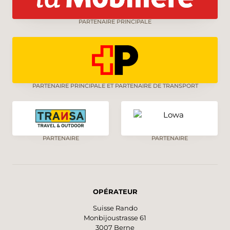
travers la forêt et passe devant une cascade
mugissante. Les peintures rupestres, réalisées
PARTENAIRE PRINCIPALE
par les dernières troupes en place, constituent
une petite attraction. Peu après, la randonnée
se termine au bord du lac, à Alpnachstad.
PARTENAIRE PRINCIPALE ET PARTENAIRE DE TRANSPORT
PARTENAIRE
PARTENAIRE
OPÉRATEUR
Suisse Rando
Monbijoustrasse 61
3007 Berne