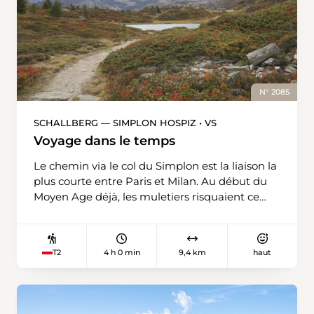
N° 2085
SCHALLBERG — SIMPLON HOSPIZ • VS
Voyage dans le temps
Le chemin via le col du Simplon est la liaison la
plus courte entre Paris et Milan. Au début du
Moyen Age déjà, les muletiers risquaient ce
voyage difficile avec leurs animaux. Plus tard,
le Brigois Kaspar Stockalper se hissa au rang
de «roi du Simplon», fit aménager le chemin à
4 h 0 min
9,4 km
haut
T2
grands frais et régna ainsi sur le commerce
transalpin. De nos jours, le Chemin de
Stockalper suit les traces des anciens muletiers
sous la forme d’une randonnée de plusieurs