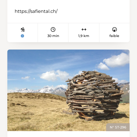
https://safiental.ch/
30 min
1,9 km
faible
N° ST-296