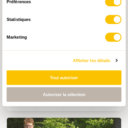
Eine Kutsche bietet Platz für 12 Erwachsene
Préférences
oder 18 Kinder.
Statistiques
LINKS
Marketing
LINK ZU WEBSITE
Afficher les détails
https://www.kronberg.ch
Tout autoriser
https://kronberg.ch/gruppen
Autoriser la sélection
1 h 10 min
4,8 km
faible