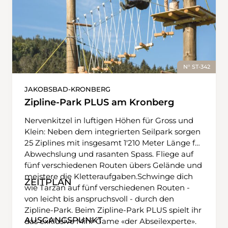
N° ST-342
JAKOBSBAD-KRONBERG
Zipline-Park PLUS am Kronberg
Nervenkitzel in luftigen Höhen für Gross und
Klein: Neben dem integrierten Seilpark sorgen
25 Ziplines mit insgesamt 1'210 Meter Länge für
Abwechslung und rasanten Spass. Fliege auf
fünf verschiedenen Routen übers Gelände und
meistere die Kletteraufgaben.Schwinge dich
ZEITPLAN
wie Tarzan auf fünf verschiedenen Routen -
von leicht bis anspruchsvoll - durch den
Zipline-Park. Beim Zipline-Park PLUS spielt ihr
AUSGANGSPUNKT
das exklusive Mini-Game «der Abseilexperte».