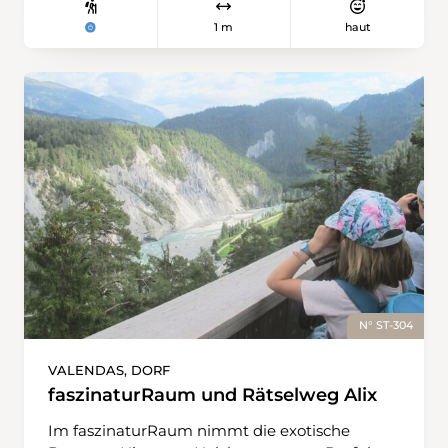
1 m
haut
N° ST-304
VALENDAS, DORF
faszinaturRaum und Rätselweg Alix
Im faszinaturRaum nimmt die exotische