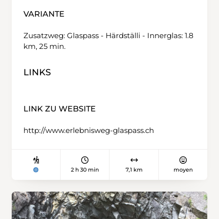
VARIANTE
Zusatzweg: Glaspass - Härdställi - Innerglas: 1.8
km, 25 min.
LINKS
LINK ZU WEBSITE
http://www.erlebnisweg-glaspass.ch
2 h 30 min
7,1 km
moyen