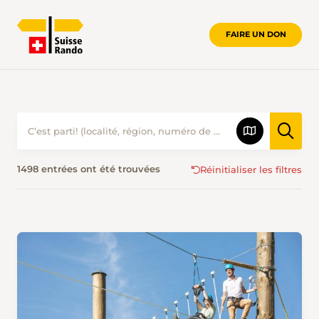
FAIRE UN DON
RANDONNER EN ÉTÉ • SUISSE RAND
1498 entrées ont été trouvées
Réinitialiser les filtres