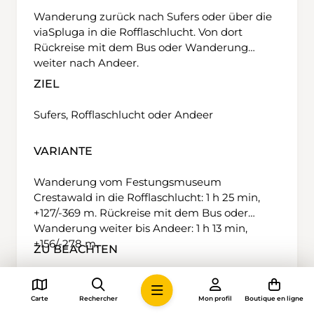
Wanderung zurück nach Sufers oder über die
viaSpluga in die Rofflaschlucht. Von dort
Rückreise mit dem Bus oder Wanderung
weiter nach Andeer.
ZIEL
Sufers, Rofflaschlucht oder Andeer
VARIANTE
Wanderung vom Festungsmuseum
Crestawald in die Rofflaschlucht: 1 h 25 min,
+127/-369 m. Rückreise mit dem Bus oder
Wanderung weiter bis Andeer: 1 h 13 min,
+156/-278 m.
ZU BEACHTEN
Öffnungszeiten beachten. Für Gruppen sind
geführte Besichtigungen, eine Verpflegung
Carte
Rechercher
Mon profil
Boutique en ligne
und/oder die Übernachtung auf Anfrage das