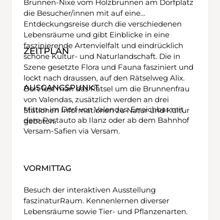
Brunnen-Nixe vom Holzbrunnen am Dorfplatz
die Besucher/innen mit auf eine
Entdeckungsreise durch die verschiedenen
Lebensräume und gibt Einblicke in eine
faszinierende Artenvielfalt und eindrücklich
ZEITPLAN
schöne Kultur- und Naturlandschaft. Die in
Szene gesetzte Flora und Fauna fasziniert und
lockt nach draussen, auf den Rätselweg Alix.
AUSGANGSPUNKT
Dort löst man das Rätsel um die Brunnenfrau
von Valendas, zusätzlich werden an drei
Mitten im Dorf von Valendas. Erreichbar mit
Stationen Informationen zu Natur und Kultur
dem Postauto ab Ilanz oder ab dem Bahnhof
geboten.
Versam-Safien via Versam.
VORMITTAG
Besuch der interaktiven Ausstellung
faszinaturRaum. Kennenlernen diverser
Lebensräume sowie Tier- und Pflanzenarten.