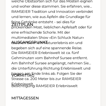
welche Obstsorten sich für das Mosten eignen
und woher diese stammen. Sie erfahren, wie
RAMSEIER Tradition und Innovation verbindet
und lernen, wie aus Äpfeln die Grundlage für
feine Getränke entsteht - sei dies für
ZEITPLAN
prickelnden Most, lieblichen Apfelsaft oder für
eine erfrischende Schorle. Mit der
multimedialen Show «Ein Schluck Natur»
AUSGANGSPUNKT
tauchen Sie in ein Naturerlebnis ein und
begeben sich auf eine spannende Reise.
Die RAMSEIER Erlebniswelt ist ca. fünf
Gehminuten vom Bahnhof Sursee entfernt.
Am Bahnhof Sursee angelangt, nehmen Sie
die Unterführung Richtung Erlebniswelt und
biegen am Ende links ab. Folgen Sie der
VORMITTAG
Strasse ca. 200 Meter bis zur RAMSEIER
Erlebniswelt.
Besichtigung RAMSEIER Erlebniswelt
MITTAGESSEN