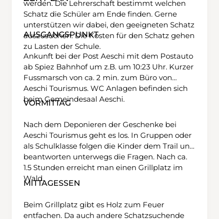
werden. Die Lehrerschaft bestimmt welchen
Schatz die Schüler am Ende finden. Gerne
unterstützen wir dabei, den geeigneten Schatz
AUSGANGSPUNKT
auszusuchen. Die Kosten für den Schatz gehen
zu Lasten der Schule.
Ankunft bei der Post Aeschi mit dem Postauto
ab Spiez Bahnhof um z.B. um 10:23 Uhr. Kurzer
Fussmarsch von ca. 2 min. zum Büro von
Aeschi Tourismus. WC Anlagen befinden sich
beim Gemeindesaal Aeschi.
VORMITTAG
Nach dem Deponieren der Geschenke bei
Aeschi Tourismus geht es los. In Gruppen oder
als Schulklasse folgen die Kinder dem Trail und
beantworten unterwegs die Fragen. Nach ca.
1.5 Stunden erreicht man einen Grillplatz im
Wald.
MITTAGESSEN
Beim Grillplatz gibt es Holz zum Feuer
entfachen. Da auch andere Schatzsuchende