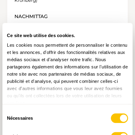
Kronberg)
NACHMITTAG
Optional können weitere Angebote vom
Ce site web utilise des cookies.
Kronberg für den Nachmittag gebucht
werden.
Les cookies nous permettent de personnaliser le contenu
et les annonces, d'offrir des fonctionnalités relatives aux
médias sociaux et d'analyser notre trafic. Nous
ZIEL
partageons également des informations sur l'utilisation de
notre site avec nos partenaires de médias sociaux, de
Nach einem spannenden Tag führen die
publicité et d'analyse, qui peuvent combiner celles-ci
Appenzeller Bahnen wieder zurück nach
avec d'autres informations que vous leur avez fournies
Gossau.
ou qu'ils ont collectées lors de votre utilisation de leurs
services.
Sélection
PREISE
Nécessaires
du
consentement
pro Kutsche pauschal CHF 340.-