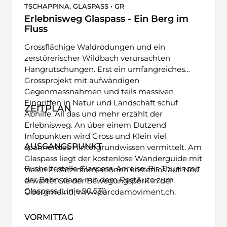
TSCHAPPINA, GLASPASS • GR
Erlebnisweg Glaspass - Ein Berg im
Fluss
Grossflächige Waldrodungen und ein
zerstörerischer Wildbach verursachten
Hangrutschungen. Erst ein umfangreiches
Grossprojekt mit aufwändigen
Gegenmassnahmen und teils massiven
Eingriffen in Natur und Landschaft schuf
ZEITPLAN
Abhilfe. All das und mehr erzählt der
Erlebnisweg. An über einem Dutzend
Infopunkten wird Gross und Klein viel
AUSGANGSPUNKT
spannendes Hintergrundwissen vermittelt. Am
Glaspass liegt der kostenlose Wanderguide mit
Bushaltestelle Glaspass. Anreise: Bis Thusis mit
vielen Zusatzinformationen kostenlos auf. Neu
der Bahn, dann mit dem PostAuto zum
erwartet Sie der Bewegungspark in der
Glaspass (Linie 90.531)
Obergmeind,
www.parcdamoviment.ch
.
VORMITTAG