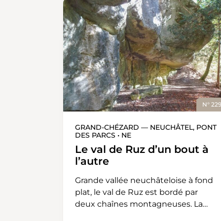
N° 22
GRAND-CHÉZARD — NEUCHÂTEL, PONT
DES PARCS • NE
Le val de Ruz d’un bout à
l’autre
Grande vallée neuchâteloise à fond
plat, le val de Ruz est bordé par
deux chaînes montagneuses. La
randonnée, qui la traverse de part en