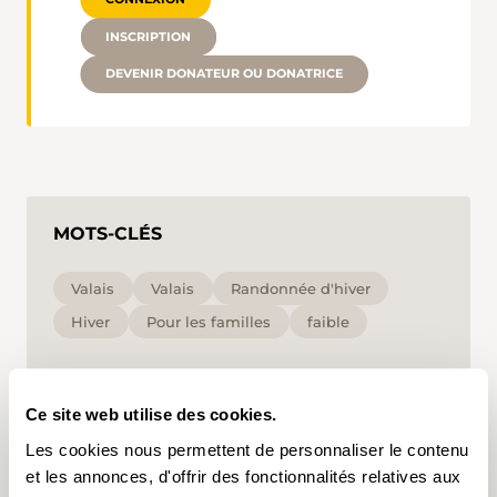
INSCRIPTION
DEVENIR DONATEUR OU DONATRICE
MOTS-CLÉS
Valais
Valais
Randonnée d'hiver
Hiver
Pour les familles
faible
En cliquant sur un mot-clé, vous pouvez l'ajouter à
votre compte d'utilisateur et obtenir des contenus
Ce site web utilise des cookies.
adaptés à vos centres d'intérêt. Les mots-clés ne
peuvent être enregistrés que dans un compte
Les cookies nous permettent de personnaliser le contenu
d'utilisateur.
et les annonces, d'offrir des fonctionnalités relatives aux