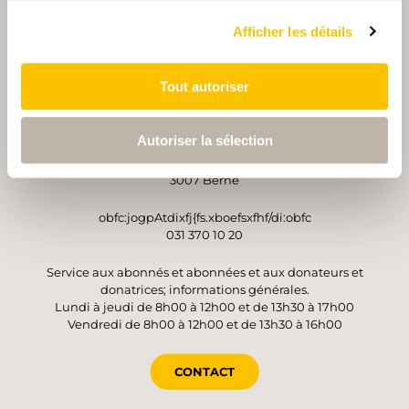
PARTENAIRE
PARTENAIRE
Afficher les détails
Tout autoriser
OPÉRATEUR
Autoriser la sélection
Suisse Rando
Monbijoustrasse 61
3007 Berne
obfc:jogpAtdixfj{fs.xboefsxfhf/di:obfc
031 370 10 20
Service aux abonnés et abonnées et aux donateurs et
donatrices; informations générales.
Lundi à jeudi de 8h00 à 12h00 et de 13h30 à 17h00
Vendredi de 8h00 à 12h00 et de 13h30 à 16h00
CONTACT