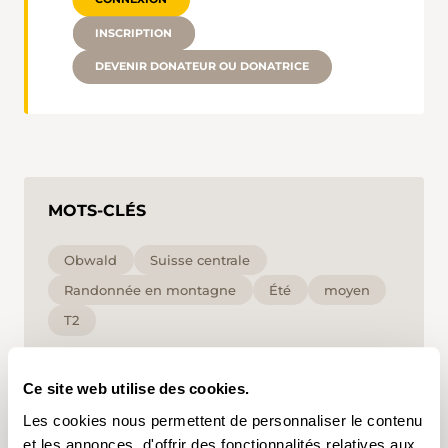
INSCRIPTION
DEVENIR DONATEUR OU DONATRICE
MOTS-CLÉS
Obwald
Suisse centrale
Randonnée en montagne
Été
moyen
T2
En cliquant sur un mot-clé, vous pouvez l'ajouter à
Ce site web utilise des cookies.
votre compte d'utilisateur et obtenir des contenus
adaptés à vos centres d'intérêt. Les mots-clés ne
Les cookies nous permettent de personnaliser le contenu
peuvent être enregistrés que dans un compte
d'utilisateur.
et les annonces, d'offrir des fonctionnalités relatives aux