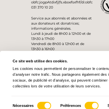
obfc:jogpAtdixfj{fs.xboefsxfhf/di:obfc
031 370 10 20
Service aux abonnés et abonnées et
aux donateurs et donatrices;
informations générales.
Lundi à jeudi de 8h00 à 12h00 et de
13h30 à 17h00
Vendredi de 8h00 à 12h00 et de
13h30 à 16h00
Ce site web utilise des cookies.
CONTACT
Les cookies nous permettent de personnaliser le contenu 
d'analyser notre trafic. Nous partageons également des in
sociaux, de publicité et d'analyse, qui peuvent combiner 
collectées lors de votre utilisation de leurs services.
Sélection
Nécessaires
Préférences
© 2026 • Suisse Rando
Paramètre
du