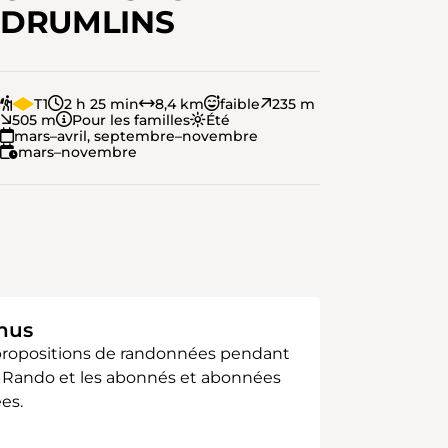
DRUMLINS
T1
2 h 25 min
8,4 km
faible
235 m
505 m
Pour les familles
Été
mars–avril, septembre–novembre
mars–novembre
enus
 propositions de randonnées pendant
sse Rando et les abonnés et abonnées
es.