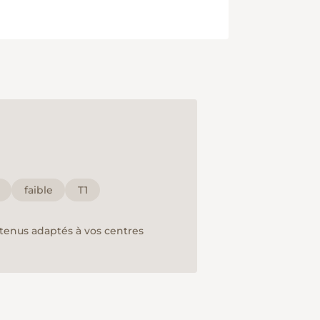
faible
T1
ntenus adaptés à vos centres