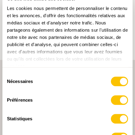
Les cookies nous permettent de personnaliser le contenu
En cliquant sur un mot-clé, vous pouvez l'ajouter à
et les annonces, d'offrir des fonctionnalités relatives aux
votre compte d'utilisateur et obtenir des contenus
adaptés à vos centres d'intérêt. Les mots-clés ne
médias sociaux et d'analyser notre trafic. Nous
peuvent être enregistrés que dans un compte
partageons également des informations sur l'utilisation de
d'utilisateur.
notre site avec nos partenaires de médias sociaux, de
publicité et d'analyse, qui peuvent combiner celles-ci
avec d'autres informations que vous leur avez fournies
ou qu'ils ont collectées lors de votre utilisation de leurs
services.
Sélection
Nécessaires
du
consentement
Préférences
PARTENAIRE PRINCIPALE
Statistiques