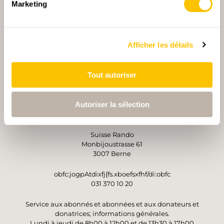
Marketing
PARTENAIRE PRINCIPALE ET PARTENAIRE DE TRANSPORT
Afficher les détails
PARTENAIRE
PARTENAIRE
Tout autoriser
Autoriser la sélection
OPÉRATEUR
Suisse Rando
Monbijoustrasse 61
3007 Berne
obfc:jogpAtdixfj{fs.xboefsxfhf/di:obfc
031 370 10 20
Service aux abonnés et abonnées et aux donateurs et
donatrices; informations générales.
Lundi à jeudi de 8h00 à 12h00 et de 13h30 à 17h00