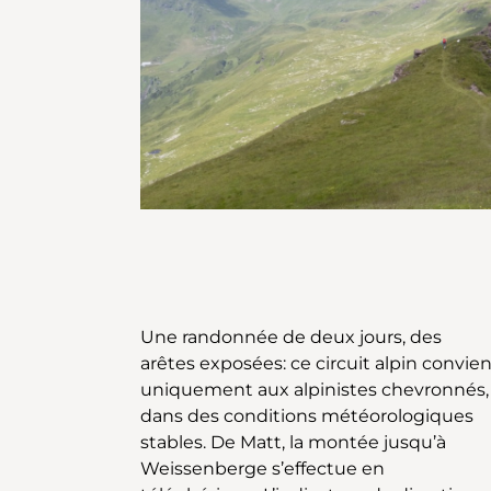
Une randonnée de deux jours, des
change constamment: après un pierrier
arêtes exposées: ce circuit alpin convie
aux reflets bruns et jaunâtres, la roch
uniquement aux alpinistes chevronnés,
prend une teinte gris foncé, puis rouge.
dans des conditions météorologiques
Sur le Gipsgrat, le sol est blanc. Après le
stables. De Matt, la montée jusqu’à
col de Wissmeilenpass, le balisage
Weissenberge s’effectue en
devient blanc-rouge-blanc. Bientôt, la