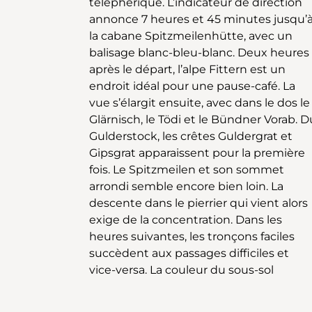
téléphérique. L’indicateur de direction
Spitzmeilenhütte est dans la ligne de
annonce 7 heures et 45 minutes jusqu’
mire. La dernière heure s’avèr
la cabane Spitzmeilenhütte, avec un
particulièrement belle: plusieurs cours
balisage blanc-bleu-blanc. Deux heures
d’eau serpentent à travers le verrucano
après le départ, l’alpe Fittern est un
rougeâtre jusqu’au lac Madseeli, au cœur
endroit idéal pour une pause-café. La
du Haut lieu tectonique Sardona inscrit
vue s’élargit ensuite, avec dans le dos le
au patrimoine mondial de l’UNESCO. La
Glärnisch, le Tödi et le Bündner Vorab. D
deuxième journée évolue elle auss
Gulderstock, les crêtes Guldergrat et
majoritairement sur les crêtes: une fois le
Gipsgrat apparaissent pour la première
sommet du Hoch Camatsch gravi, le
fois. Le Spitzmeilen et son sommet
chemin monte et descend en passant
arrondi semble encore bien loin. La
par le Mütschüelergulmen et la crête de
descente dans le pierrier qui vient alors
Leist, encadré d’un panorama grandiose
exige de la concentration. Dans les
jusqu’au Maschgenkamm. Après trois
heures suivantes, les tronçons faciles
heures et demie de marche, la descente
succèdent aux passages difficiles et
vers Unterterzen, au bord du lac de
vice-versa. La couleur du sous-sol