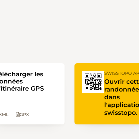
élécharger les
SWISSTOPO A
onnées
Ouvrir cet
'itinéraire GPS
randonnée
dans
l'applicati
swisstopo.
KML
GPX