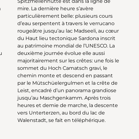
à
e
u
i
Walenstadt, se fait en téléphérique.