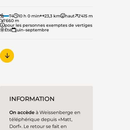
T4
10 h 0 min
23,3 km
haut
2'415 m
1'660 m
pour les personnes exemptes de vertiges
Été
juin–septembre
INFORMATION
On accède
à Weissenberge en
téléphérique depuis «Matt,
Dorf». Le retour se fait en