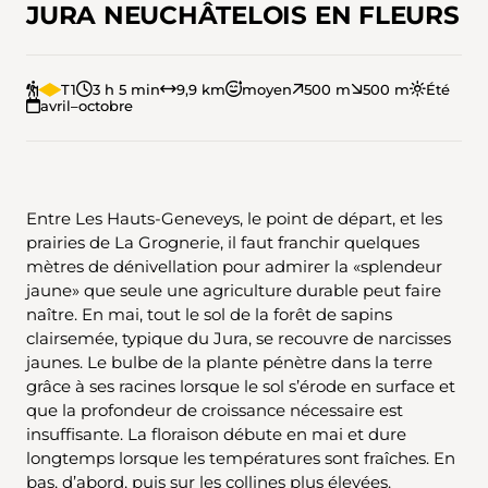
JURA NEUCHÂTELOIS EN FLEURS
T1
3 h 5 min
9,9 km
moyen
500 m
500 m
Été
avril–octobre
Entre Les Hauts-Geneveys, le point de départ, et les
prairies de La Grognerie, il faut franchir quelques
mètres de dénivellation pour admirer la «splendeur
jaune» que seule une agriculture durable peut faire
naître. En mai, tout le sol de la forêt de sapins
clairsemée, typique du Jura, se recouvre de narcisses
jaunes. Le bulbe de la plante pénètre dans la terre
grâce à ses racines lorsque le sol s’érode en surface et
que la profondeur de croissance nécessaire est
insuffisante. La floraison débute en mai et dure
longtemps lorsque les températures sont fraîches. En
bas, d’abord, puis sur les collines plus élevées.