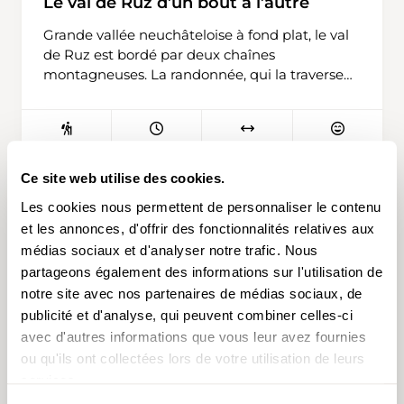
Le val de Ruz d’un bout à l’autre
Grande vallée neuchâteloise à fond plat, le val
de Ruz est bordé par deux chaînes
montagneuses. La randonnée, qui la traverse
de part en part, débute à Chézard-St-Martin.
Par des chemins naturels, tracés à travers
champs, elle rejoint le Bois d’Yé, près de la
3 h 0 min
10,9 km
moyen
T1
piscine. En 1968, cette dernière fut la première
grande infrastructure de loisirs du val de Ruz.
Ce site web utilise des cookies.
Le petit espace boisé comprend un sentier
Les cookies nous permettent de personnaliser le contenu
didactique consacré à la forêt neuchâteloise et
et les annonces, d'offrir des fonctionnalités relatives aux
de sympathiques aires de pique-nique.
médias sociaux et d'analyser notre trafic. Nous
Bétonné, puis asphalté, le chemin conduit alors
partageons également des informations sur l'utilisation de
à Engollon et à son temple, où l’on peut
admirer de belles fresques médiévales. Après
notre site avec nos partenaires de médias sociaux, de
la traversée du Seyon, principal cours d’eau de
publicité et d'analyse, qui peuvent combiner celles-ci
la vallée, on passe par Vilars pour atteindre la
avec d'autres informations que vous leur avez fournies
pente de Chaumont, au sud. De là, le regard se
ou qu'ils ont collectées lors de votre utilisation de leurs
porte toujours sur les vastes champs du val de
services.
Ruz, mais aussi sur la chaîne nord où