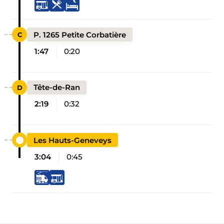
P. 1265 Petite Corbatière
1:47
0:20
Tête-de-Ran
2:19
0:32
Les Hauts-Geneveys
3:04
0:45