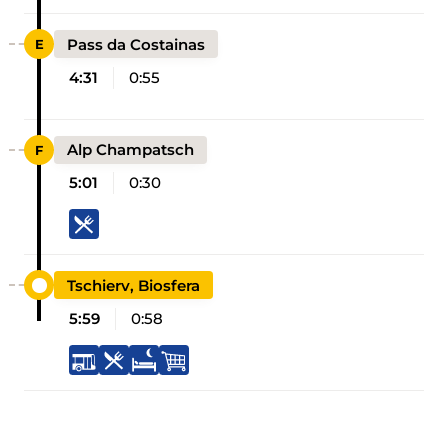
Pass da Costainas
4:31
0:55
Alp Champatsch
5:01
0:30
Tschierv, Biosfera
5:59
0:58