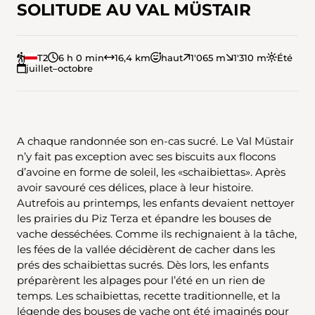
SOLITUDE AU VAL MÜSTAIR
T2
6 h 0 min
16,4 km
haut
1'065 m
1'310 m
Été
juillet–octobre
A chaque randonnée son en-cas sucré. Le Val Müstair
n’y fait pas exception avec ses biscuits aux flocons
d’avoine en forme de soleil, les «schaibiettas». Après
avoir savouré ces délices, place à leur histoire.
Autrefois au printemps, les enfants devaient nettoyer
les prairies du Piz Terza et épandre les bouses de
vache desséchées. Comme ils rechignaient à la tâche,
les fées de la vallée décidèrent de cacher dans les
prés des schaibiettas sucrés. Dès lors, les enfants
préparèrent les alpages pour l’été en un rien de
temps. Les schaibiettas, recette traditionnelle, et la
légende des bouses de vache ont été imaginés pour