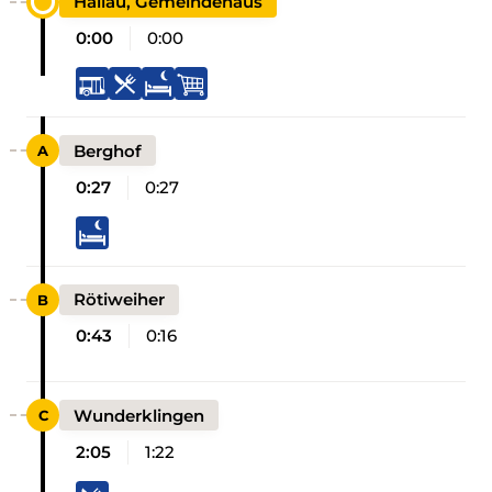
Hallau, Gemeindehaus
0:00
0:00
Berghof
0:27
0:27
Rötiweiher
0:43
0:16
Wunderklingen
2:05
1:22