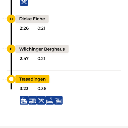
Dicke Eiche
2:26
0:21
Wilchinger Berghaus
2:47
0:21
Trasadingen
3:23
0:36