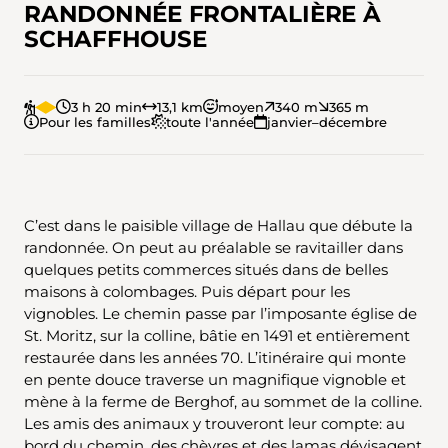
RANDONNÉE FRONTALIÈRE À
SCHAFFHOUSE
3 h 20 min
13,1 km
moyen
340 m
365 m
Pour les familles
toute l'année
janvier–décembre
C’est dans le paisible village de Hallau que débute la
randonnée. On peut au préalable se ravitailler dans
quelques petits commerces situés dans de belles
maisons à colombages. Puis départ pour les
vignobles. Le chemin passe par l’imposante église de
St. Moritz, sur la colline, bâtie en 1491 et entièrement
restaurée dans les années 70. L’itinéraire qui monte
en pente douce traverse un magnifique vignoble et
mène à la ferme de Berghof, au sommet de la colline.
Les amis des animaux y trouveront leur compte: au
bord du chemin, des chèvres et des lamas dévisagent