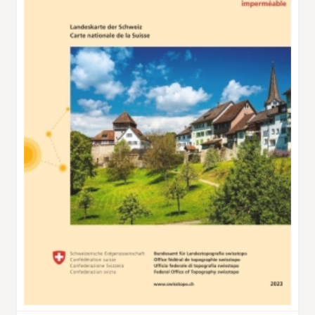
le point localement le plus élevé, Uf
Rummelen, à 590 mètres. Parfois, les Alpes se
dessinent même au loin. Le village frontalier
de Trasadingen offre une attraction
particulière: on peut y passer la nuit dans un
tonneau! Chez les Rüedi, on dort en effet dans
des tonneaux datant de deux siècles ou dans
des chambres d’hôtel récentes, en forme de
tonneau en bois, qui offrent tout le confort
moderne: douche, WC et télévision. On peut
aussi déguster au bar à vin ou dans le lounge
de la ferme des Rüedi des spécialités solides et
liquides de la région.