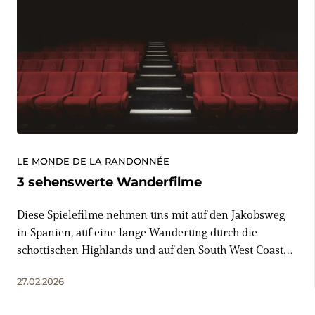
LE MONDE DE LA RANDONNÉE
3 sehenswerte Wanderfilme
Diese Spielefilme nehmen uns mit auf den Jakobsweg
in Spanien, auf eine lange Wanderung durch die
schottischen Highlands und auf den South West Coast
Path entlang der englischen Küste. Dazu gibts jede
27.02.2026
Menge zwischenmenschliches Drama.