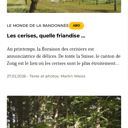
LE MONDE DE LA RANDONNÉE
ABO
Les cerises, quelle friandise …
Au printemps, la floraison des cerisiers est
annonciatrice de délices. De toute la Suisse, le canton de
Zoug est le lieu où les cerises sont le plus étroitement
liées à la culture régionale. Liqueurs, bâtonnets,
27.02.2026 • Texte et photos: Martin Weiss
saucisses, sauce barbecue ou moutarde, ce ne sont pas
les idées qui manquent.