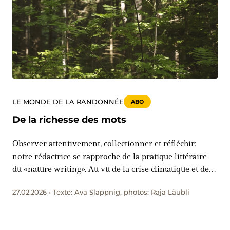
LE MONDE DE LA RANDONNÉE
ABO
De la richesse des mots
Observer attentivement, collectionner et réfléchir:
notre rédactrice se rapproche de la pratique littéraire
du «nature writing». Au vu de la crise climatique et de
l’extinction des espèces, écrire sur la nature revêt une
27.02.2026 • Texte: Ava Slappnig, photos: Raja Läubli
nouvelle urgence, y compris en Suisse.